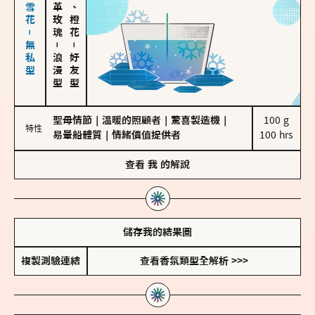
海鹽、雪花－無私型
大馬士革玫瑰
佛手柑、橙花
－
－
浪漫型
好友型
聖母情節
｜
溫暖的照顧者
｜
驚喜製造機
｜
100 g

特性
易暈船體質
｜
情緒價值提供者
100 hrs
查看
我
的解說
儲存我的結果圖
複製測驗連結
查看香氛類型全解析 >>>