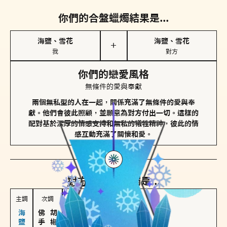
你們的合盤蠟燭結果是...
海鹽、雪花
海鹽、雪花
＋
我
對方
你們的戀愛風格
無條件的愛與奉獻
兩個無私型的人在一起，關係充滿了無條件的愛與奉
獻。他們會彼此照顧，並願意為對方付出一切。這樣的
配對基於深厚的情感支持和無私的犧牲精神，彼此的情
感互動充滿了關懷和愛。
對方
的主調蠟燭是...
主調
次調