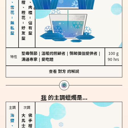
海鹽、雪花－無私型
佛手柑、橙花
胡椒、肉桂
－
－
佔有型
好友型
聖母情節
｜
溫暖的照顧者
｜
情緒價值提供者
｜
100 g

特性
溝通專家
｜
愛吃醋
90 hrs
查看
對方
的解說
我
的主調蠟燭是...
主調
次調