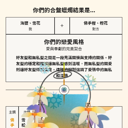
你們的合盤蠟燭結果是...
海鹽、雪花
佛手柑、橙花
＋
我
對方
你們的戀愛風格
愛與奉獻的完美契合
好友型和無私型之間是一段充滿關懷與支持的關係。好
友型的穩定和理解讓無私型感到溫暖，而無私型的關愛
則讓好友型得到滿足。這樣的配對強調了愛情中的無私
和深情。
對方
的主調蠟燭是...
主調
次調