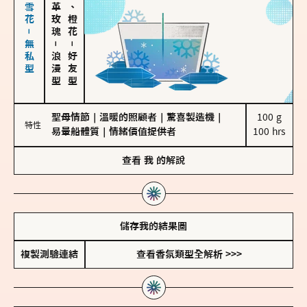
海鹽、雪花－無私型
大馬士革玫瑰
佛手柑、橙花
－
－
浪漫型
好友型
聖母情節
｜
溫暖的照顧者
｜
驚喜製造機
｜
100 g

特性
易暈船體質
｜
情緒價值提供者
100 hrs
查看
我
的解說
儲存我的結果圖
複製測驗連結
查看香氛類型全解析 >>>