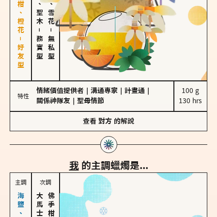
佛手柑、橙花－好友型
雪松、聖木
海鹽、雪花
－
－
務實型
無私型
情緒價值提供者
｜
溝通專家
｜
計畫通
｜
100 g

特性
關係神隊友
｜
聖母情節
130 hrs
查看
對方
的解說
我
的主調蠟燭是...
主調
次調