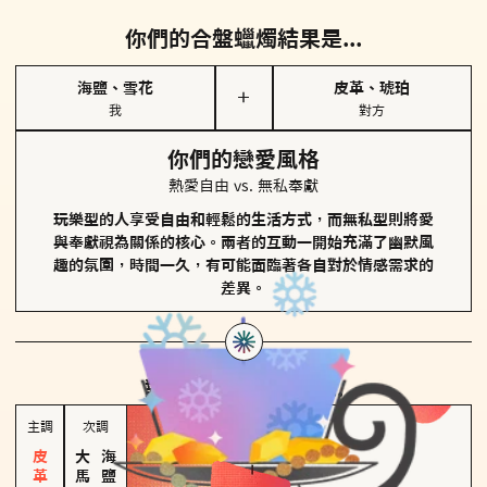
你們的合盤蠟燭結果是...
海鹽、雪花
皮革、琥珀
＋
我
對方
你們的戀愛風格
熱愛自由 vs. 無私奉獻
玩樂型的人享受自由和輕鬆的生活方式，而無私型則將愛
與奉獻視為關係的核心。兩者的互動一開始充滿了幽默風
趣的氛圍，時間一久，有可能面臨著各自對於情感需求的
差異。
對方
的主調蠟燭是...
主調
次調