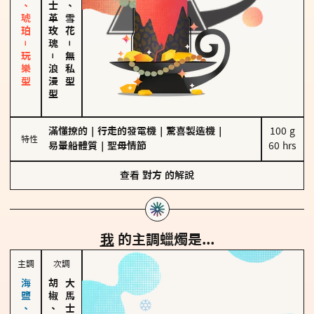
皮革、琥珀－玩樂型
大馬士革玫瑰
海鹽、雪花
－
－
無私型
浪漫型
滿懂撩的
｜
行走的發電機
｜
驚喜製造機
｜
100 g

特性
易暈船體質
｜
聖母情節
60 hrs
查看
對方
的解說
我
的主調蠟燭是...
主調
次調
胡椒、肉桂