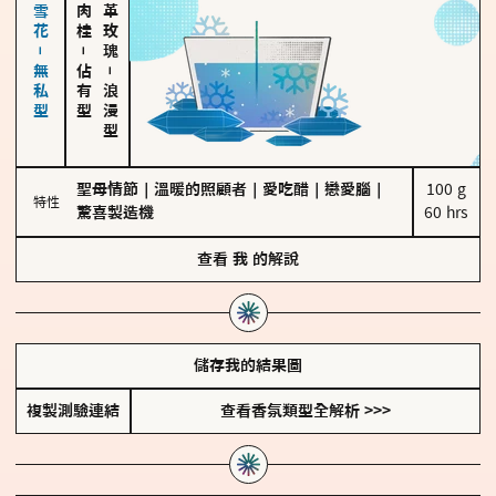
海鹽、雪花－無私型
大馬士革玫瑰
－
佔有型
－
浪漫型
聖母情節
｜
溫暖的照顧者
｜
愛吃醋
｜
戀愛腦
｜
100 g

特性
驚喜製造機
60 hrs
查看
我
的解說
儲存我的結果圖
複製測驗連結
查看香氛類型全解析 >>>