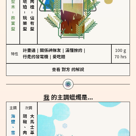
雪松、聖木－務實型
－
－
玩樂型
佔有型
計畫通
｜
關係神隊友
｜
滿懂撩的
｜
100 g

特性
行走的發電機
｜
愛吃醋
70 hrs
查看
對方
的解說
我
的主調蠟燭是...
主調
次調
胡椒、肉桂
大馬士革玫瑰