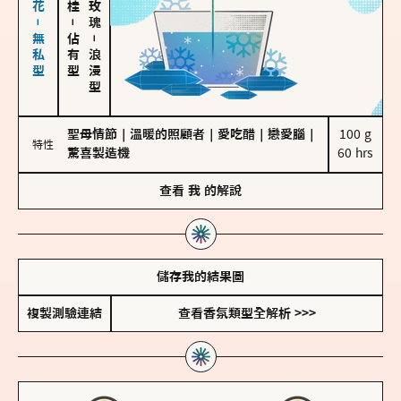
海鹽、雪花－無私型
－
佔有型
－
浪漫型
聖母情節
｜
溫暖的照顧者
｜
愛吃醋
｜
戀愛腦
｜
100 g

特性
驚喜製造機
60 hrs
查看
我
的解說
儲存我的結果圖
複製測驗連結
查看香氛類型全解析 >>>