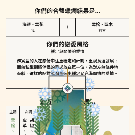
你們的合盤蠟燭結果是...
海鹽、雪花
雪松、聖木
＋
我
對方
你們的戀愛風格
穩定與關懷的愛情
務實型的人在感情中注重穩定和計劃，重視長遠發展；
而無私型則將伴侶的需求放在第一位，為對方無條件地
奉獻。這樣的配對能夠創造出穩定又充滿關懷的愛情。
對方
的主調蠟燭是...
主調
次調
皮革、琥珀
胡椒、肉桂