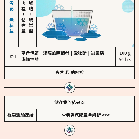
海鹽、雪花－無私型
－
－
佔有型
玩樂型
聖母情節
｜
溫暖的照顧者
｜
愛吃醋
｜
戀愛腦
｜
100 g

特性
滿懂撩的
50 hrs
查看
我
的解說
儲存我的結果圖
複製測驗連結
查看香氛類型全解析 >>>