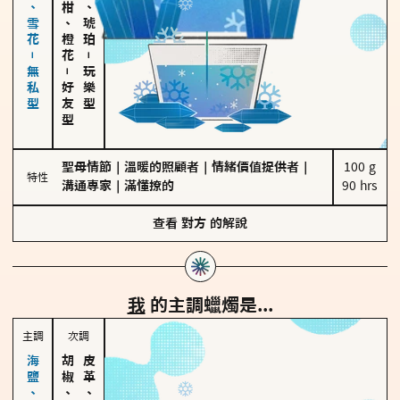
海鹽、雪花－無私型
佛手柑、橙花
皮革、琥珀
－
－
玩樂型
好友型
聖母情節
｜
溫暖的照顧者
｜
情緒價值提供者
｜
100 g

特性
溝通專家
｜
滿懂撩的
90 hrs
查看
對方
的解說
我
的主調蠟燭是...
主調
次調
胡椒、肉桂
皮革、琥珀