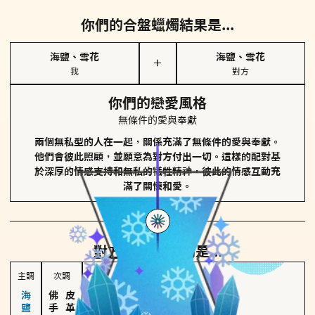
你們的合盤蠟燭結果是...
海鹽、雪花
海鹽、雪花
＋
我
對方
你們的戀愛風格
無條件的愛與奉獻
兩個無私型的人在一起，關係充滿了無條件的愛與奉獻。
他們會彼此照顧，並願意為對方付出一切。這樣的配對基
於深厚的情感支持和無私的犧牲精神，彼此的情感互動充
滿了關懷和愛。
對方
的主調蠟燭是...
主調
次調