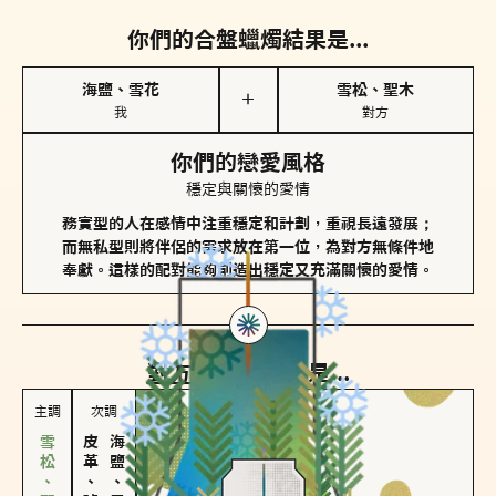
你們的合盤蠟燭結果是...
海鹽、雪花
雪松、聖木
＋
我
對方
你們的戀愛風格
穩定與關懷的愛情
務實型的人在感情中注重穩定和計劃，重視長遠發展；
而無私型則將伴侶的需求放在第一位，為對方無條件地
奉獻。這樣的配對能夠創造出穩定又充滿關懷的愛情。
對方
的主調蠟燭是...
主調
次調
皮革、琥珀
海鹽、雪花