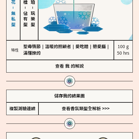
海鹽、雪花－無私型
－
－
佔有型
玩樂型
聖母情節
｜
溫暖的照顧者
｜
愛吃醋
｜
戀愛腦
｜
100 g

特性
滿懂撩的
50 hrs
查看
我
的解說
儲存我的結果圖
複製測驗連結
查看香氛類型全解析 >>>