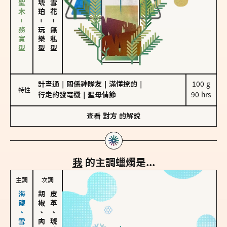
雪松、聖木－務實型
－
－
玩樂型
無私型
計畫通
｜
關係神隊友
｜
滿懂撩的
｜
100 g

特性
行走的發電機
｜
聖母情節
90 hrs
查看
對方
的解說
我
的主調蠟燭是...
主調
次調
胡椒、肉桂
皮革、琥珀