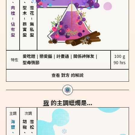
胡椒、肉桂－佔有型
雪松、聖木
海鹽、雪花
－
－
務實型
無私型
愛吃醋
｜
戀愛腦
｜
計畫通
｜
關係神隊友
｜
100 g

特性
聖母情節
90 hrs
查看
對方
的解說
我
的主調蠟燭是...
主調
次調
胡椒、肉桂
雪松、聖木