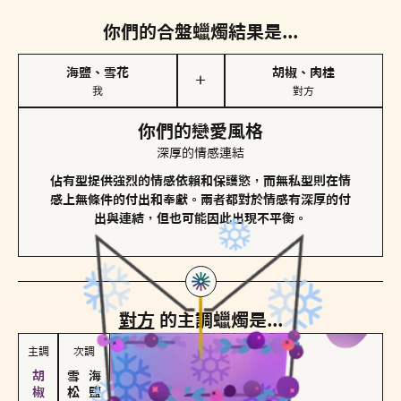
你們的合盤蠟燭結果是...
海鹽、雪花
胡椒、肉桂
＋
我
對方
你們的戀愛風格
深厚的情感連結
佔有型提供強烈的情感依賴和保護慾，而無私型則在情
感上無條件的付出和奉獻。兩者都對於情感有深厚的付
出與連結，但也可能因此出現不平衡。
對方
的主調蠟燭是...
主調
次調