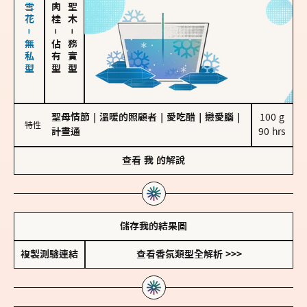
海鹽、雪花－無私型
－
－
佔有型
務實型
聖母情節
｜
溫暖的照顧者
｜
愛吃醋
｜
戀愛腦
｜
100 g

特性
計畫通
90 hrs
查看
我
的解說
儲存我的結果圖
複製測驗連結
查看香氛類型全解析 >>>