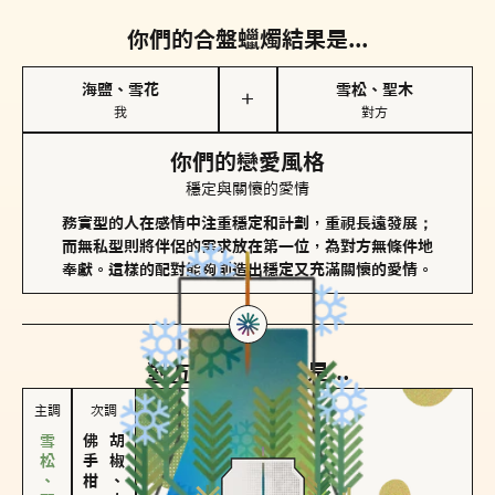
你們的合盤蠟燭結果是...
海鹽、雪花
雪松、聖木
＋
我
對方
你們的戀愛風格
穩定與關懷的愛情
務實型的人在感情中注重穩定和計劃，重視長遠發展；
而無私型則將伴侶的需求放在第一位，為對方無條件地
奉獻。這樣的配對能夠創造出穩定又充滿關懷的愛情。
對方
的主調蠟燭是...
主調
次調
佛手柑、橙花
胡椒、肉桂