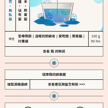
海鹽、雪花－無私型
－
－
佔有型
務實型
聖母情節
｜
溫暖的照顧者
｜
愛吃醋
｜
戀愛腦
｜
100 g

特性
計畫通
90 hrs
查看
我
的解說
儲存我的結果圖
複製測驗連結
查看香氛類型全解析 >>>