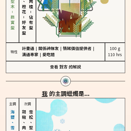
雪松、聖木－務實型
－
－
佔有型
好友型
計畫通
｜
關係神隊友
｜
情緒價值提供者
｜
100 g

特性
溝通專家
｜
愛吃醋
110 hrs
查看
對方
的解說
我
的主調蠟燭是...
主調
次調
胡椒、肉桂
雪松、聖木