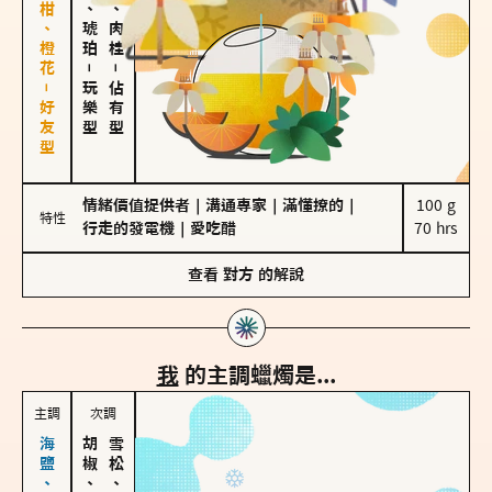
佛手柑、橙花－好友型
皮革、琥珀
胡椒、肉桂
－
－
玩樂型
佔有型
情緒價值提供者
｜
溝通專家
｜
滿懂撩的
｜
100 g

特性
行走的發電機
｜
愛吃醋
70 hrs
查看
對方
的解說
我
的主調蠟燭是...
主調
次調
胡椒、肉桂
雪松、聖木