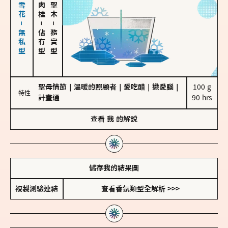
海鹽、雪花－無私型
－
－
佔有型
務實型
聖母情節
｜
溫暖的照顧者
｜
愛吃醋
｜
戀愛腦
｜
100 g

特性
計畫通
90 hrs
查看
我
的解說
儲存我的結果圖
複製測驗連結
查看香氛類型全解析 >>>