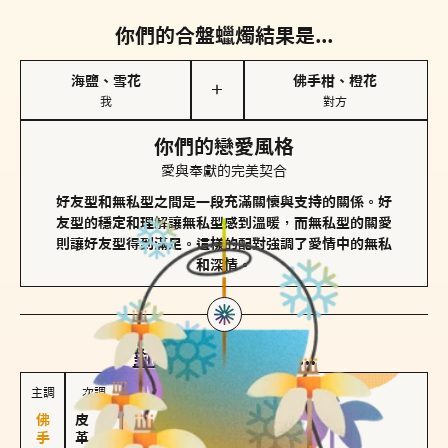
你們的合盤蠟燭結果是...
海鹽、雪花
佛手柑、橙花
＋
我
對方
你們的戀愛風格
愛與奉獻的完美契合
好友型和無私型之間是一段充滿關懷與支持的關係。好
友型的穩定和理解讓無私型感到溫暖，而無私型的關愛
則讓好友型得到滿足。這樣的配對強調了愛情中的無私
和深情。
對方
的主調蠟燭是...
主調
次調