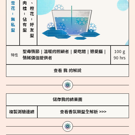
海鹽、雪花－無私型
佛手柑、橙花
－
佔有型
－
好友型
聖母情節
｜
溫暖的照顧者
｜
愛吃醋
｜
戀愛腦
｜
100 g

特性
情緒價值提供者
90 hrs
查看
我
的解說
儲存我的結果圖
複製測驗連結
查看香氛類型全解析 >>>