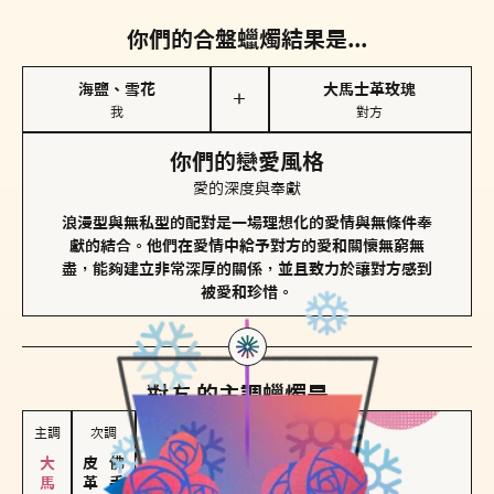
你們的合盤蠟燭結果是...
海鹽、雪花
大馬士革玫瑰
＋
我
對方
你們的戀愛風格
愛的深度與奉獻
浪漫型與無私型的配對是一場理想化的愛情與無條件奉
獻的結合。他們在愛情中給予對方的愛和關懷無窮無
盡，能夠建立非常深厚的關係，並且致力於讓對方感到
被愛和珍惜。
對方
的主調蠟燭是...
主調
次調