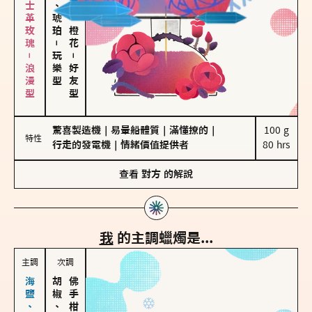
大馬士革玫瑰－浪漫型
皮革、琥珀
佛手柑、橙花
－
玩樂型
－
好友型
驚喜製造機
｜
易暈船體質
｜
滿懂撩的
｜
100 g

特性
行走的發電機
｜
情緒價值提供者
80 hrs
查看
對方
的解說
我
的主調蠟燭是...
主調
次調
胡椒、肉桂