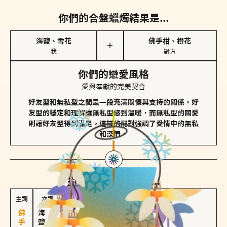
你們的合盤蠟燭結果是...
海鹽、雪花
佛手柑、橙花
＋
我
對方
你們的戀愛風格
愛與奉獻的完美契合
好友型和無私型之間是一段充滿關懷與支持的關係。好
友型的穩定和理解讓無私型感到溫暖，而無私型的關愛
則讓好友型得到滿足。這樣的配對強調了愛情中的無私
和深情。
對方
的主調蠟燭是...
主調
次調