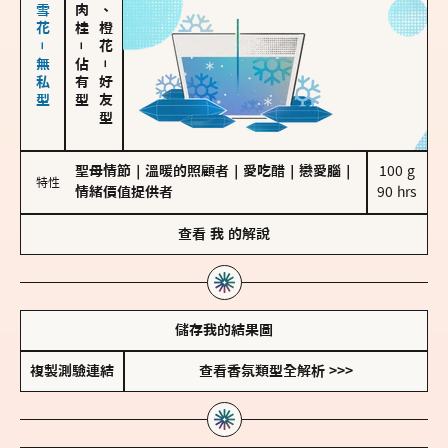
海鹽、雪花－無私型
佛手柑、橙花
－
佔有型
－
好友型
聖母情節
｜
溫暖的照顧者
｜
愛吃醋
｜
戀愛腦
｜
100 g

特性
情緒價值提供者
90 hrs
查看
我
的解說
儲存我的結果圖
複製測驗連結
查看香氛類型全解析 >>>