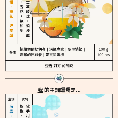
佛手柑、橙花－好友型
海鹽、雪花
大馬士革玫瑰
－
無私型
－
浪漫型
情緒價值提供者
｜
溝通專家
｜
聖母情節
｜
100 g

特性
溫暖的照顧者
｜
驚喜製造機
100 hrs
查看
對方
的解說
我
的主調蠟燭是...
主調
次調
胡椒、肉桂