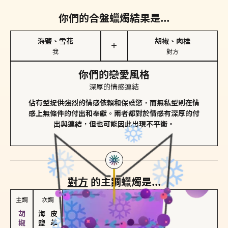
你們的合盤蠟燭結果是...
海鹽、雪花
胡椒、肉桂
＋
我
對方
你們的戀愛風格
深厚的情感連結
佔有型提供強烈的情感依賴和保護慾，而無私型則在情
感上無條件的付出和奉獻。兩者都對於情感有深厚的付
出與連結，但也可能因此出現不平衡。
對方
的主調蠟燭是...
主調
次調