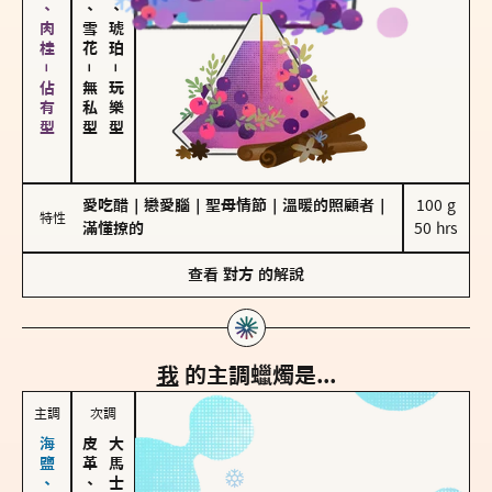
胡椒、肉桂－佔有型
海鹽、雪花
皮革、琥珀
－
－
無私型
玩樂型
愛吃醋
｜
戀愛腦
｜
聖母情節
｜
溫暖的照顧者
｜
100 g

特性
滿懂撩的
50 hrs
查看
對方
的解說
我
的主調蠟燭是...
主調
次調
皮革、琥珀