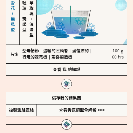
海鹽、雪花－無私型
大馬士革玫瑰
－
玩樂型
－
浪漫型
聖母情節
｜
溫暖的照顧者
｜
滿懂撩的
｜
100 g

特性
行走的發電機
｜
驚喜製造機
60 hrs
查看
我
的解說
儲存我的結果圖
複製測驗連結
查看香氛類型全解析 >>>