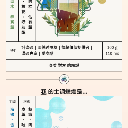
雪松、聖木－務實型
－
－
佔有型
好友型
計畫通
｜
關係神隊友
｜
情緒價值提供者
｜
100 g

特性
溝通專家
｜
愛吃醋
110 hrs
查看
對方
的解說
我
的主調蠟燭是...
主調
次調
皮革、琥珀
胡椒、肉桂