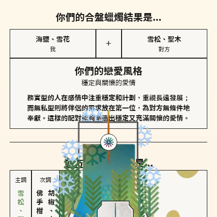
你們的合盤蠟燭結果是...
海鹽、雪花
雪松、聖木
＋
我
對方
你們的戀愛風格
穩定與關懷的愛情
務實型的人在感情中注重穩定和計劃，重視長遠發展；
而無私型則將伴侶的需求放在第一位，為對方無條件地
奉獻。這樣的配對能夠創造出穩定又充滿關懷的愛情。
對方
的主調蠟燭是...
主調
次調
佛手柑、橙花
胡椒、肉桂