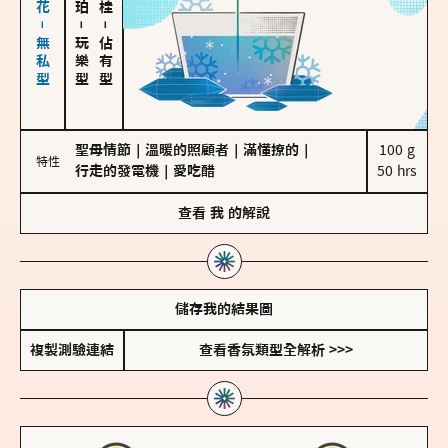
海鹽、雪花－無私型
－
－
玩樂型
佔有型
聖母情節
｜
溫暖的照顧者
｜
滿懂撩的
｜
100 g

特性
行走的發電機
｜
愛吃醋
50 hrs
查看
我
的解說
儲存我的結果圖
複製測驗連結
查看香氛類型全解析 >>>