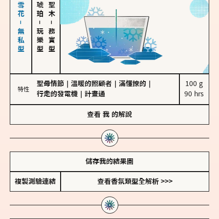
海鹽、雪花－無私型
－
－
玩樂型
務實型
聖母情節
｜
溫暖的照顧者
｜
滿懂撩的
｜
100 g

特性
行走的發電機
｜
計畫通
90 hrs
查看
我
的解說
儲存我的結果圖
複製測驗連結
查看香氛類型全解析 >>>