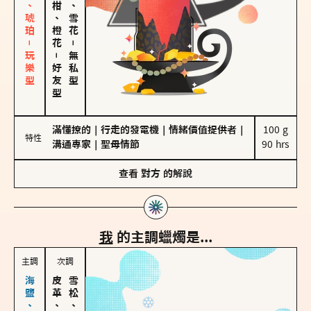
皮革、琥珀－玩樂型
佛手柑、橙花
海鹽、雪花
－
－
無私型
好友型
滿懂撩的
｜
行走的發電機
｜
情緒價值提供者
｜
100 g

特性
溝通專家
｜
聖母情節
90 hrs
查看
對方
的解說
我
的主調蠟燭是...
主調
次調
皮革、琥珀
雪松、聖木