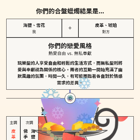
你們的合盤蠟燭結果是...
海鹽、雪花
皮革、琥珀
＋
我
對方
你們的戀愛風格
熱愛自由 vs. 無私奉獻
玩樂型的人享受自由和輕鬆的生活方式，而無私型則將
愛與奉獻視為關係的核心。兩者的互動一開始充滿了幽
默風趣的氛圍，時間一久，有可能面臨著各自對於情感
需求的差異。
對方
的主調蠟燭是...
主調
次調