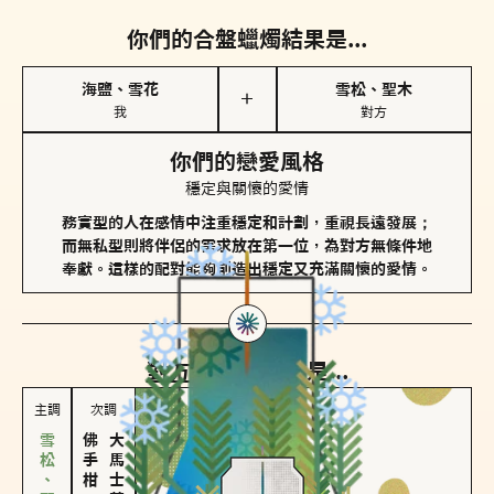
你們的合盤蠟燭結果是...
海鹽、雪花
雪松、聖木
＋
我
對方
你們的戀愛風格
穩定與關懷的愛情
務實型的人在感情中注重穩定和計劃，重視長遠發展；
而無私型則將伴侶的需求放在第一位，為對方無條件地
奉獻。這樣的配對能夠創造出穩定又充滿關懷的愛情。
對方
的主調蠟燭是...
主調
次調
佛手柑、橙花
大馬士革玫瑰