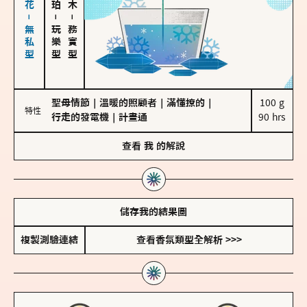
海鹽、雪花－無私型
－
－
玩樂型
務實型
聖母情節
｜
溫暖的照顧者
｜
滿懂撩的
｜
100 g

特性
行走的發電機
｜
計畫通
90 hrs
查看
我
的解說
儲存我的結果圖
複製測驗連結
查看香氛類型全解析 >>>