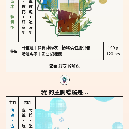
雪松、聖木－務實型
－
－
好友型
浪漫型
計畫通
｜
關係神隊友
｜
情緒價值提供者
｜
100 g

特性
溝通專家
｜
驚喜製造機
120 hrs
查看
對方
的解說
我
的主調蠟燭是...
主調
次調
皮革、琥珀
雪松、聖木