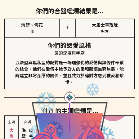
你們的合盤蠟燭結果是...
海鹽、雪花
大馬士革玫瑰
＋
我
對方
你們的戀愛風格
愛的深度與奉獻
浪漫型與無私型的配對是一場理想化的愛情與無條件奉獻
的結合。他們在愛情中給予對方的愛和關懷無窮無盡，能
夠建立非常深厚的關係，並且致力於讓對方感到被愛和珍
惜。
對方
的主調蠟燭是...
主調
次調