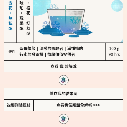
海鹽、雪花－無私型
佛手柑、橙花
－
玩樂型
－
好友型
聖母情節
｜
溫暖的照顧者
｜
滿懂撩的
｜
100 g

特性
行走的發電機
｜
情緒價值提供者
90 hrs
查看
我
的解說
儲存我的結果圖
複製測驗連結
查看香氛類型全解析 >>>