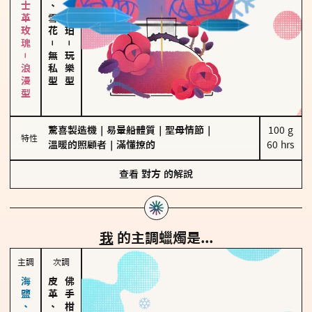
大馬士革玫瑰－浪漫型
海鹽、雪花
皮革、琥珀
－
－
無私型
玩樂型
驚喜製造機
｜
易暈船體質
｜
聖母情節
｜
100 g

特性
溫暖的照顧者
｜
滿懂撩的
60 hrs
查看
對方
的解說
我
的主調蠟燭是...
主調
次調
皮革、琥珀