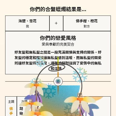
你們的合盤蠟燭結果是...
海鹽、雪花
佛手柑、橙花
＋
我
對方
你們的戀愛風格
愛與奉獻的完美契合
好友型和無私型之間是一段充滿關懷與支持的關係。好
友型的穩定和理解讓無私型感到溫暖，而無私型的關愛
則讓好友型得到滿足。這樣的配對強調了愛情中的無私
和深情。
對方
的主調蠟燭是...
主調
次調