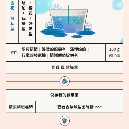
海鹽、雪花－無私型
佛手柑、橙花
－
玩樂型
－
好友型
聖母情節
｜
溫暖的照顧者
｜
滿懂撩的
｜
100 g

特性
行走的發電機
｜
情緒價值提供者
90 hrs
查看
我
的解說
儲存我的結果圖
複製測驗連結
查看香氛類型全解析 >>>