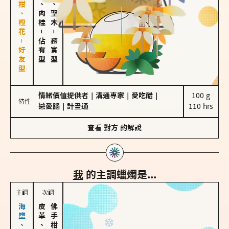
佛手柑、橙花－好友型
胡椒、肉桂
雪松、聖木
－
－
佔有型
務實型
情緒價值提供者
｜
溝通專家
｜
愛吃醋
｜
100 g

特性
戀愛腦
｜
計畫通
110 hrs
查看
對方
的解說
我
的主調蠟燭是...
主調
次調
皮革、琥珀