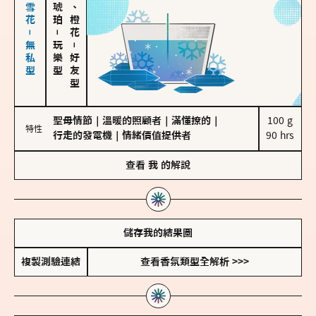
海鹽、雪花－無私型
佛手柑、橙花
－
玩樂型
－
好友型
聖母情節
｜
溫暖的照顧者
｜
滿懂撩的
｜
100 g

特性
行走的發電機
｜
情緒價值提供者
90 hrs
查看
我
的解說
儲存我的結果圖
複製測驗連結
查看香氛類型全解析 >>>