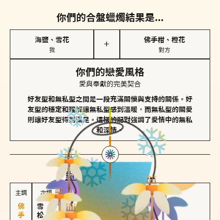
你們的合盤蠟燭結果是...
海鹽、雪花
佛手柑、橙花
＋
我
對方
你們的戀愛風格
愛與奉獻的完美契合
好友型和無私型之間是一段充滿關懷與支持的關係。好
友型的穩定和理解讓無私型感到溫暖，而無私型的關愛
則讓好友型得到滿足。這樣的配對強調了愛情中的無私
和深情。
對方
的主調蠟燭是...
主調
次調