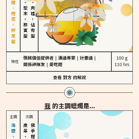
佛手柑、橙花－好友型
雪松、聖木
胡椒、肉桂
－
－
務實型
佔有型
情緒價值提供者
｜
溝通專家
｜
計畫通
｜
100 g

特性
關係神隊友
｜
愛吃醋
110 hrs
查看
對方
的解說
我
的主調蠟燭是...
主調
次調
皮革、琥珀