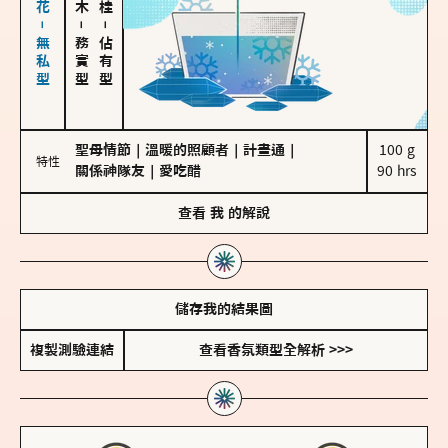
海鹽、雪花－無私型
－
－
務實型
佔有型
聖母情節
｜
溫暖的照顧者
｜
計畫通
｜
100 g

特性
關係神隊友
｜
愛吃醋
90 hrs
查看
我
的解說
儲存我的結果圖
複製測驗連結
查看香氛類型全解析 >>>