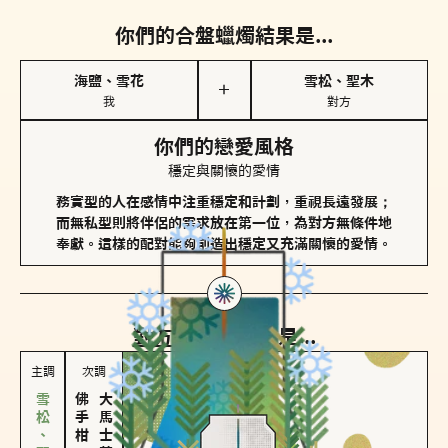
你們的合盤蠟燭結果是...
海鹽、雪花
雪松、聖木
＋
我
對方
你們的戀愛風格
穩定與關懷的愛情
務實型的人在感情中注重穩定和計劃，重視長遠發展；
而無私型則將伴侶的需求放在第一位，為對方無條件地
奉獻。這樣的配對能夠創造出穩定又充滿關懷的愛情。
對方
的主調蠟燭是...
主調
次調
佛手柑、橙花
大馬士革玫瑰