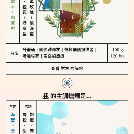
雪松、聖木－務實型
－
－
好友型
浪漫型
計畫通
｜
關係神隊友
｜
情緒價值提供者
｜
100 g

特性
溝通專家
｜
驚喜製造機
120 hrs
查看
對方
的解說
我
的主調蠟燭是...
主調
次調
雪松、聖木
胡椒、肉桂