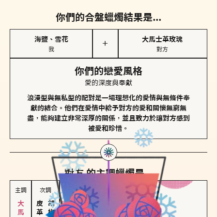
你們的合盤蠟燭結果是...
海鹽、雪花
大馬士革玫瑰
＋
我
對方
你們的戀愛風格
愛的深度與奉獻
浪漫型與無私型的配對是一場理想化的愛情與無條件奉
獻的結合。他們在愛情中給予對方的愛和關懷無窮無
盡，能夠建立非常深厚的關係，並且致力於讓對方感到
被愛和珍惜。
對方
的主調蠟燭是...
主調
次調