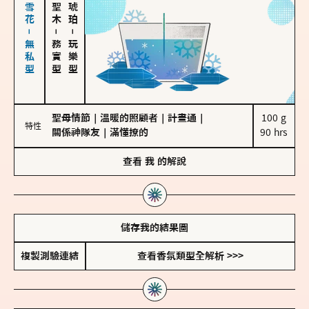
海鹽、雪花－無私型
－
－
務實型
玩樂型
聖母情節
｜
溫暖的照顧者
｜
計畫通
｜
100 g

特性
關係神隊友
｜
滿懂撩的
90 hrs
查看
我
的解說
儲存我的結果圖
複製測驗連結
查看香氛類型全解析 >>>