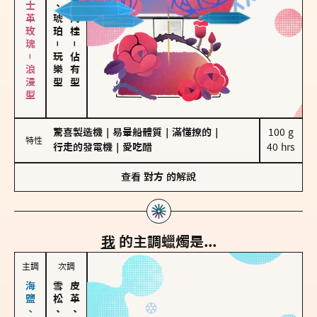
大馬士革玫瑰－浪漫型
皮革、琥珀
胡椒、肉桂
－
－
玩樂型
佔有型
驚喜製造機
｜
易暈船體質
｜
滿懂撩的
｜
100 g

特性
行走的發電機
｜
愛吃醋
40 hrs
查看
對方
的解說
我
的主調蠟燭是...
主調
次調
雪松、聖木
皮革、琥珀