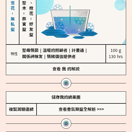
海鹽、雪花－無私型
佛手柑、橙花
－
務實型
－
好友型
聖母情節
｜
溫暖的照顧者
｜
計畫通
｜
100 g

特性
關係神隊友
｜
情緒價值提供者
130 hrs
查看
我
的解說
儲存我的結果圖
複製測驗連結
查看香氛類型全解析 >>>