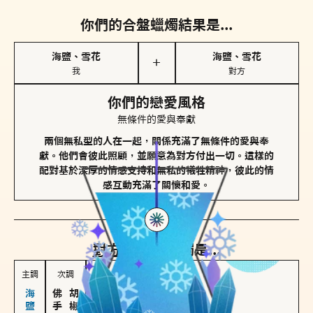
你們的合盤蠟燭結果是...
海鹽、雪花
海鹽、雪花
＋
我
對方
你們的戀愛風格
無條件的愛與奉獻
兩個無私型的人在一起，關係充滿了無條件的愛與奉
獻。他們會彼此照顧，並願意為對方付出一切。這樣的
配對基於深厚的情感支持和無私的犧牲精神，彼此的情
感互動充滿了關懷和愛。
對方
的主調蠟燭是...
主調
次調