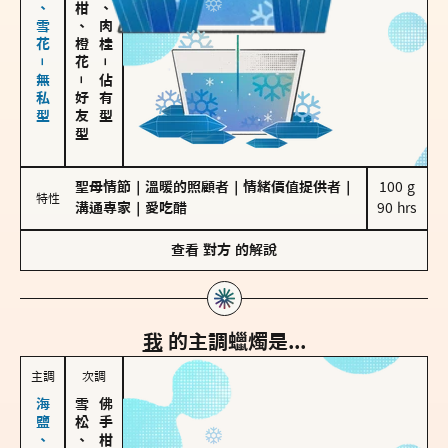
海鹽、雪花－無私型
佛手柑、橙花
胡椒、肉桂
－
－
佔有型
好友型
聖母情節
｜
溫暖的照顧者
｜
情緒價值提供者
｜
100 g

特性
溝通專家
｜
愛吃醋
90 hrs
查看
對方
的解說
我
的主調蠟燭是...
主調
次調
雪松、聖木