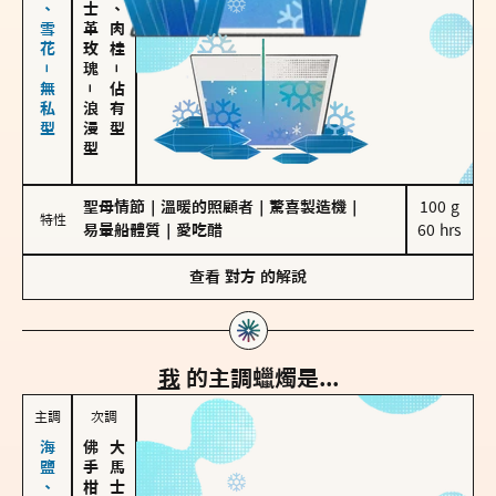
海鹽、雪花－無私型
大馬士革玫瑰
胡椒、肉桂
－
－
佔有型
浪漫型
聖母情節
｜
溫暖的照顧者
｜
驚喜製造機
｜
100 g

特性
易暈船體質
｜
愛吃醋
60 hrs
查看
對方
的解說
我
的主調蠟燭是...
主調
次調