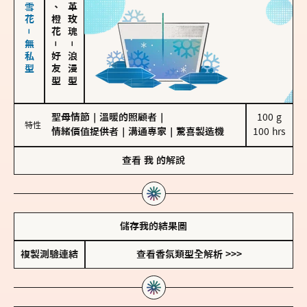
海鹽、雪花－無私型
佛手柑、橙花
大馬士革玫瑰
－
－
好友型
浪漫型
聖母情節
｜
溫暖的照顧者
｜
100 g

特性
情緒價值提供者
｜
溝通專家
｜
驚喜製造機
100 hrs
查看
我
的解說
儲存我的結果圖
複製測驗連結
查看香氛類型全解析 >>>