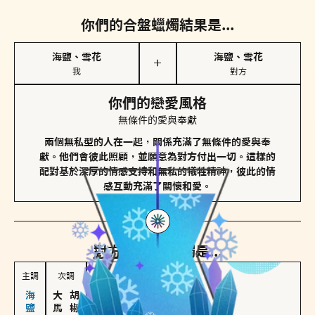
你們的合盤蠟燭結果是...
海鹽、雪花
海鹽、雪花
＋
我
對方
你們的戀愛風格
無條件的愛與奉獻
兩個無私型的人在一起，關係充滿了無條件的愛與奉
獻。他們會彼此照顧，並願意為對方付出一切。這樣的
配對基於深厚的情感支持和無私的犧牲精神，彼此的情
感互動充滿了關懷和愛。
對方
的主調蠟燭是...
主調
次調