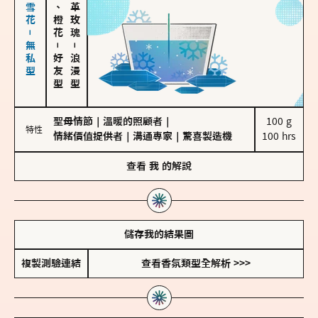
海鹽、雪花－無私型
佛手柑、橙花
大馬士革玫瑰
－
－
好友型
浪漫型
聖母情節
｜
溫暖的照顧者
｜
100 g

特性
情緒價值提供者
｜
溝通專家
｜
驚喜製造機
100 hrs
查看
我
的解說
儲存我的結果圖
複製測驗連結
查看香氛類型全解析 >>>