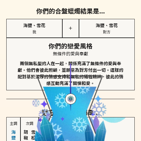
你們的合盤蠟燭結果是...
海鹽、雪花
海鹽、雪花
＋
我
對方
你們的戀愛風格
無條件的愛與奉獻
兩個無私型的人在一起，關係充滿了無條件的愛與奉
獻。他們會彼此照顧，並願意為對方付出一切。這樣的
配對基於深厚的情感支持和無私的犧牲精神，彼此的情
感互動充滿了關懷和愛。
對方
的主調蠟燭是...
主調
次調