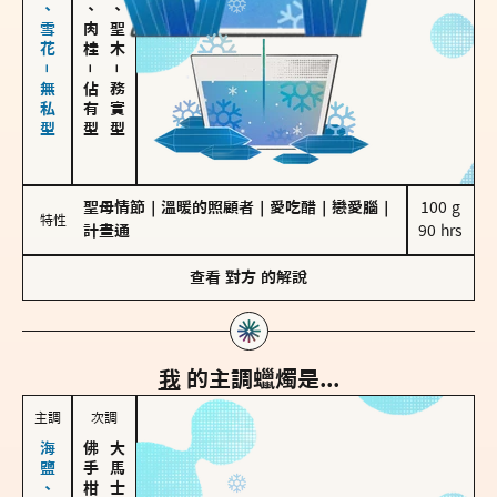
海鹽、雪花－無私型
胡椒、肉桂
雪松、聖木
－
－
佔有型
務實型
聖母情節
｜
溫暖的照顧者
｜
愛吃醋
｜
戀愛腦
｜
100 g

特性
計畫通
90 hrs
查看
對方
的解說
我
的主調蠟燭是...
主調
次調