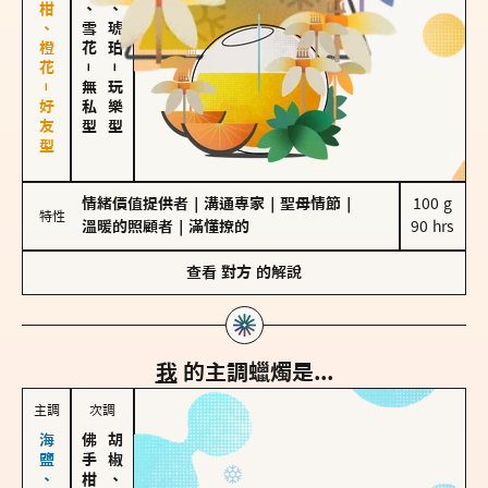
佛手柑、橙花－好友型
海鹽、雪花
皮革、琥珀
－
－
無私型
玩樂型
情緒價值提供者
｜
溝通專家
｜
聖母情節
｜
100 g

特性
溫暖的照顧者
｜
滿懂撩的
90 hrs
查看
對方
的解說
我
的主調蠟燭是...
主調
次調
胡椒、肉桂