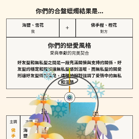
你們的合盤蠟燭結果是...
海鹽、雪花
佛手柑、橙花
＋
我
對方
你們的戀愛風格
愛與奉獻的完美契合
好友型和無私型之間是一段充滿關懷與支持的關係。好
友型的穩定和理解讓無私型感到溫暖，而無私型的關愛
則讓好友型得到滿足。這樣的配對強調了愛情中的無私
和深情。
對方
的主調蠟燭是...
主調
次調