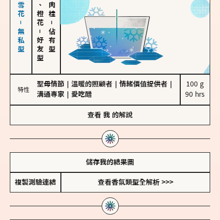
海鹽、雪花－無私型
佛手柑、橙花
－
－
佔有型
好友型
聖母情節
｜
溫暖的照顧者
｜
情緒價值提供者
｜
100 g

特性
溝通專家
｜
愛吃醋
90 hrs
查看
我
的解說
儲存我的結果圖
複製測驗連結
查看香氛類型全解析 >>>