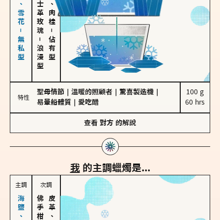
海鹽、雪花－無私型
大馬士革玫瑰
胡椒、肉桂
－
－
佔有型
浪漫型
聖母情節
｜
溫暖的照顧者
｜
驚喜製造機
｜
100 g

特性
易暈船體質
｜
愛吃醋
60 hrs
查看
對方
的解說
我
的主調蠟燭是...
主調
次調
皮革、琥珀