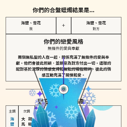
你們的合盤蠟燭結果是...
海鹽、雪花
海鹽、雪花
＋
我
對方
你們的戀愛風格
無條件的愛與奉獻
兩個無私型的人在一起，關係充滿了無條件的愛與奉
獻。他們會彼此照顧，並願意為對方付出一切。這樣的
配對基於深厚的情感支持和無私的犧牲精神，彼此的情
感互動充滿了關懷和愛。
對方
的主調蠟燭是...
主調
次調