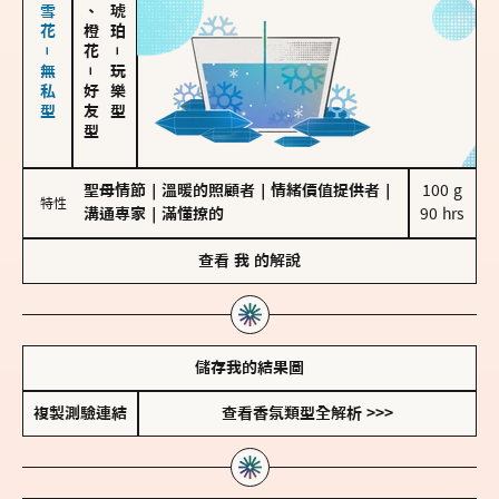
海鹽、雪花－無私型
佛手柑、橙花
－
－
玩樂型
好友型
聖母情節
｜
溫暖的照顧者
｜
情緒價值提供者
｜
100 g

特性
溝通專家
｜
滿懂撩的
90 hrs
查看
我
的解說
儲存我的結果圖
複製測驗連結
查看香氛類型全解析 >>>