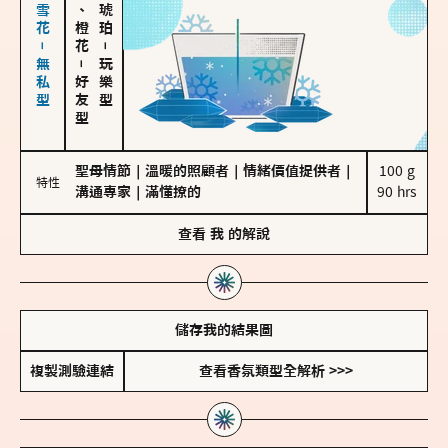
海鹽、雪花－無私型
佛手柑、橙花
－
－
玩樂型
好友型
聖母情節
｜
溫暖的照顧者
｜
情緒價值提供者
｜
100 g

特性
溝通專家
｜
滿懂撩的
90 hrs
查看
我
的解說
儲存我的結果圖
複製測驗連結
查看香氛類型全解析 >>>