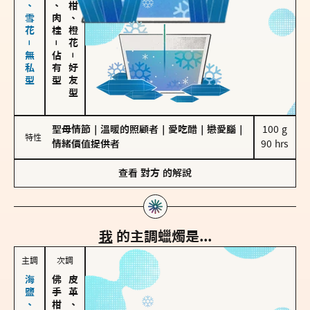
海鹽、雪花－無私型
胡椒、肉桂
佛手柑、橙花
－
佔有型
－
好友型
聖母情節
｜
溫暖的照顧者
｜
愛吃醋
｜
戀愛腦
｜
100 g

特性
情緒價值提供者
90 hrs
查看
對方
的解說
我
的主調蠟燭是...
主調
次調
皮革、琥珀