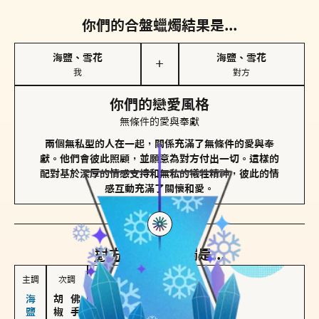
你們的合盤蠟燭結果是...
海鹽、雪花
海鹽、雪花
＋
我
對方
你們的戀愛風格
無條件的愛與奉獻
兩個無私型的人在一起，關係充滿了無條件的愛與奉
獻。他們會彼此照顧，並願意為對方付出一切。這樣的
配對基於深厚的情感支持和無私的犧牲精神，彼此的情
感互動充滿了關懷和愛。
對方
的主調蠟燭是...
主調
次調