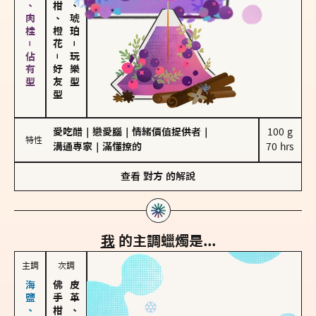
胡椒、肉桂－佔有型
佛手柑、橙花
皮革、琥珀
－
－
玩樂型
好友型
愛吃醋
｜
戀愛腦
｜
情緒價值提供者
｜
100 g

特性
溝通專家
｜
滿懂撩的
70 hrs
查看
對方
的解說
我
的主調蠟燭是...
主調
次調
皮革、琥珀