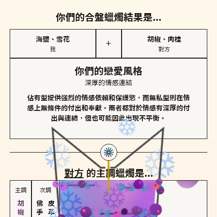
你們的合盤蠟燭結果是...
海鹽、雪花
胡椒、肉桂
＋
我
對方
你們的戀愛風格
深厚的情感連結
佔有型提供強烈的情感依賴和保護慾，而無私型則在情
感上無條件的付出和奉獻。兩者都對於情感有深厚的付
出與連結，但也可能因此出現不平衡。
對方
的主調蠟燭是...
主調
次調