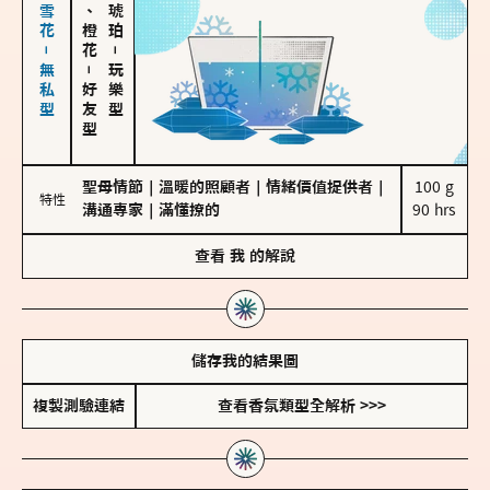
海鹽、雪花－無私型
佛手柑、橙花
－
－
玩樂型
好友型
聖母情節
｜
溫暖的照顧者
｜
情緒價值提供者
｜
100 g

特性
溝通專家
｜
滿懂撩的
90 hrs
查看
我
的解說
儲存我的結果圖
複製測驗連結
查看香氛類型全解析 >>>