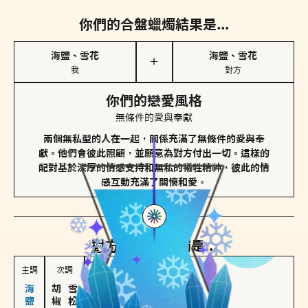
你們的合盤蠟燭結果是...
海鹽、雪花
海鹽、雪花
＋
我
對方
你們的戀愛風格
無條件的愛與奉獻
兩個無私型的人在一起，關係充滿了無條件的愛與奉
獻。他們會彼此照顧，並願意為對方付出一切。這樣的
配對基於深厚的情感支持和無私的犧牲精神，彼此的情
感互動充滿了關懷和愛。
對方
的主調蠟燭是...
主調
次調