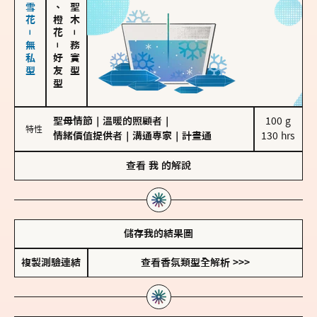
海鹽、雪花－無私型
佛手柑、橙花
－
－
務實型
好友型
聖母情節
｜
溫暖的照顧者
｜
100 g

特性
情緒價值提供者
｜
溝通專家
｜
計畫通
130 hrs
查看
我
的解說
儲存我的結果圖
複製測驗連結
查看香氛類型全解析 >>>