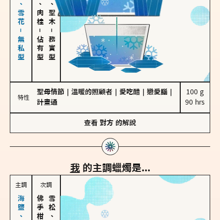
海鹽、雪花－無私型
胡椒、肉桂
雪松、聖木
－
－
佔有型
務實型
聖母情節
｜
溫暖的照顧者
｜
愛吃醋
｜
戀愛腦
｜
100 g

特性
計畫通
90 hrs
查看
對方
的解說
我
的主調蠟燭是...
主調
次調
雪松、聖木