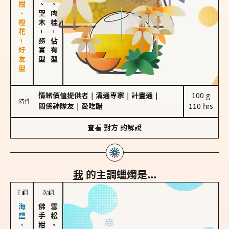
佛手柑、橙花－好友型
雪松、聖木
胡椒、肉桂
－
－
務實型
佔有型
情緒價值提供者
｜
溝通專家
｜
計畫通
｜
100 g

特性
關係神隊友
｜
愛吃醋
110 hrs
查看
對方
的解說
我
的主調蠟燭是...
主調
次調
雪松、聖木