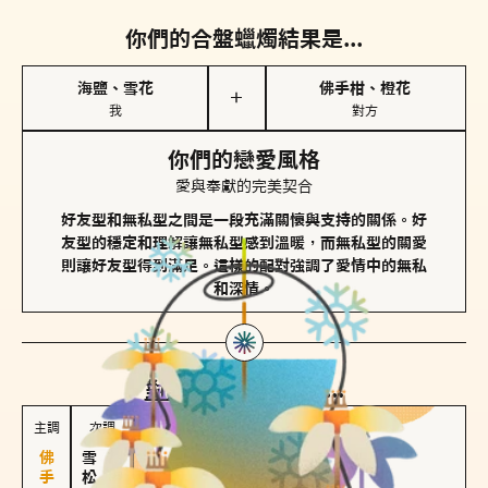
你們的合盤蠟燭結果是...
海鹽、雪花
佛手柑、橙花
＋
我
對方
你們的戀愛風格
愛與奉獻的完美契合
好友型和無私型之間是一段充滿關懷與支持的關係。好
友型的穩定和理解讓無私型感到溫暖，而無私型的關愛
則讓好友型得到滿足。這樣的配對強調了愛情中的無私
和深情。
對方
的主調蠟燭是...
主調
次調