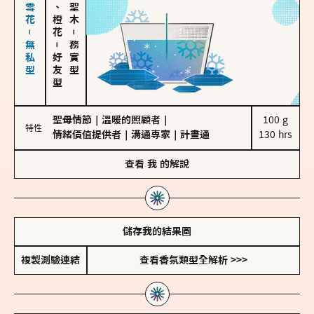
海鹽、雪花－無私型
佛手柑、橙花
－
－
務實型
好友型
聖母情節
｜
溫暖的照顧者
｜
100 g

特性
情緒價值提供者
｜
溝通專家
｜
計畫通
130 hrs
查看
我
的解說
儲存我的結果圖
複製測驗連結
查看香氛類型全解析 >>>