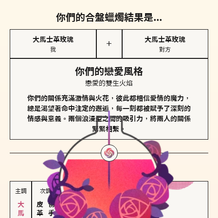
你們的合盤蠟燭結果是...
大馬士革玫瑰
大馬士革玫瑰
＋
我
對方
你們的戀愛風格
戀愛的雙生火焰
你們的關係充滿激情與火花，彼此都相信愛情的魔力，
總是渴望著命中注定的邂逅，每一刻都被賦予了深刻的
情感與意義。兩個浪漫型之間的吸引力，將兩人的關係
緊緊相繫。
對方
的主調蠟燭是...
主調
次調