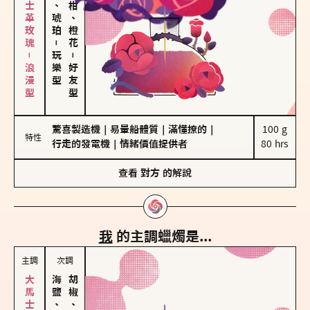
大馬士革玫瑰－浪漫型
皮革、琥珀
佛手柑、橙花
－
玩樂型
－
好友型
驚喜製造機
｜
易暈船體質
｜
滿懂撩的
｜
100 g

特性
行走的發電機
｜
情緒價值提供者
80 hrs
查看
對方
的解說
我
的主調蠟燭是...
主調
次調
海鹽、雪花
胡椒、肉桂