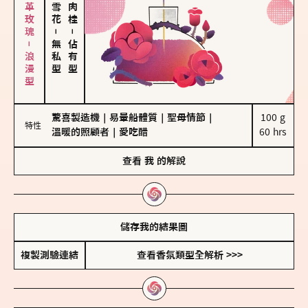
大馬士革玫瑰－浪漫型
－
－
無私型
佔有型
驚喜製造機
｜
易暈船體質
｜
聖母情節
｜
100 g

特性
溫暖的照顧者
｜
愛吃醋
60 hrs
查看
我
的解說
儲存我的結果圖
複製測驗連結
查看香氛類型全解析 >>>