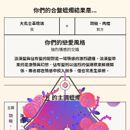
你們的合盤蠟燭結果是...
大馬士革玫瑰
胡椒、肉桂
＋
我
對方
你們的戀愛風格
強烈情感的交鋒
浪漫型與佔有型的配對是一場情感的激烈碰撞。浪漫型帶
來的是激情與幻想，佔有型則以強烈的保護欲來維護關
係。兩者都在情感中投入很多，但也常產生摩擦。
對方
的主調蠟燭是...
主調
次調
海鹽、雪花
皮革、琥珀