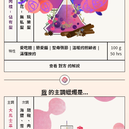
胡椒、肉桂－佔有型
－
－
無私型
玩樂型
愛吃醋
｜
戀愛腦
｜
聖母情節
｜
溫暖的照顧者
｜
100 g

特性
滿懂撩的
50 hrs
查看
對方
的解說
我
的主調蠟燭是...
主調
次調
海鹽、雪花
胡椒、肉桂