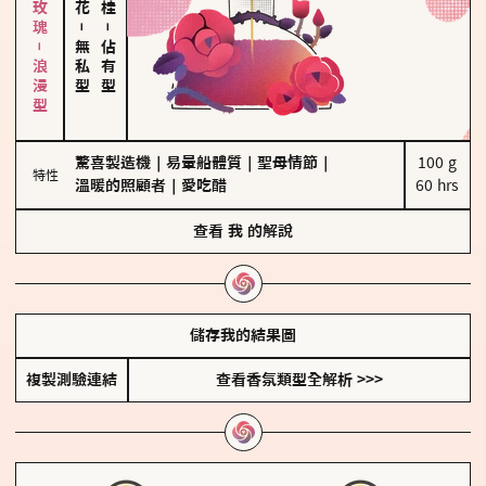
大馬士革玫瑰－浪漫型
－
－
無私型
佔有型
驚喜製造機
｜
易暈船體質
｜
聖母情節
｜
100 g

特性
溫暖的照顧者
｜
愛吃醋
60 hrs
查看
我
的解說
儲存我的結果圖
複製測驗連結
查看香氛類型全解析 >>>