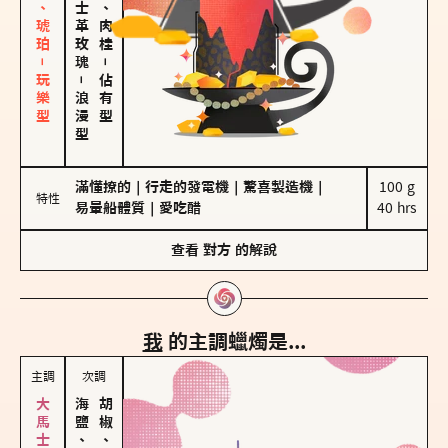
皮革、琥珀－玩樂型
大馬士革玫瑰
胡椒、肉桂
－
－
佔有型
浪漫型
滿懂撩的
｜
行走的發電機
｜
驚喜製造機
｜
100 g

特性
易暈船體質
｜
愛吃醋
40 hrs
查看
對方
的解說
我
的主調蠟燭是...
主調
次調
海鹽、雪花
胡椒、肉桂