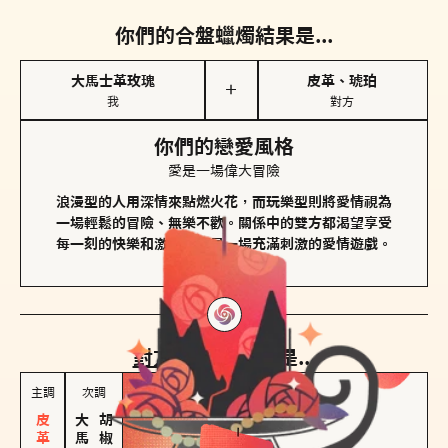
你們的合盤蠟燭結果是...
大馬士革玫瑰
皮革、琥珀
＋
我
對方
你們的戀愛風格
愛是一場偉大冒險
浪漫型的人用深情來點燃火花，而玩樂型則將愛情視為
一場輕鬆的冒險、無樂不歡。關係中的雙方都渴望享受
每一刻的快樂和激動，像是一場充滿刺激的愛情遊戲。
對方
的主調蠟燭是...
主調
次調