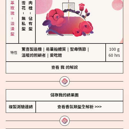
大馬士革玫瑰－浪漫型
－
－
無私型
佔有型
驚喜製造機
｜
易暈船體質
｜
聖母情節
｜
100 g

特性
溫暖的照顧者
｜
愛吃醋
60 hrs
查看
我
的解說
儲存我的結果圖
複製測驗連結
查看香氛類型全解析 >>>