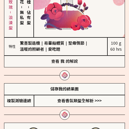
大馬士革玫瑰－浪漫型
－
－
無私型
佔有型
驚喜製造機
｜
易暈船體質
｜
聖母情節
｜
100 g

特性
溫暖的照顧者
｜
愛吃醋
60 hrs
查看
我
的解說
儲存我的結果圖
複製測驗連結
查看香氛類型全解析 >>>