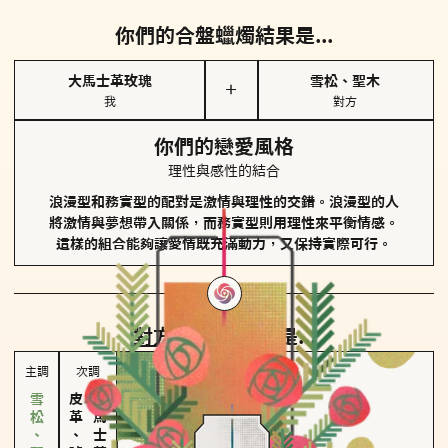
你們的合盤蠟燭結果是...
大馬士革玫瑰
雪松、聖木
＋
我
對方
你們的戀愛風格
理性與感性的結合
浪漫型和務實型的配對是激情與理性的交錯。浪漫型的人
將激情與夢想帶入關係，而務實型則用理性來平衡情感。
這樣的組合能夠讓愛情既充滿動力，又保持實際可行。
對方
的主調蠟燭是...
主調
次調
皮革、琥珀
大馬士革玫瑰