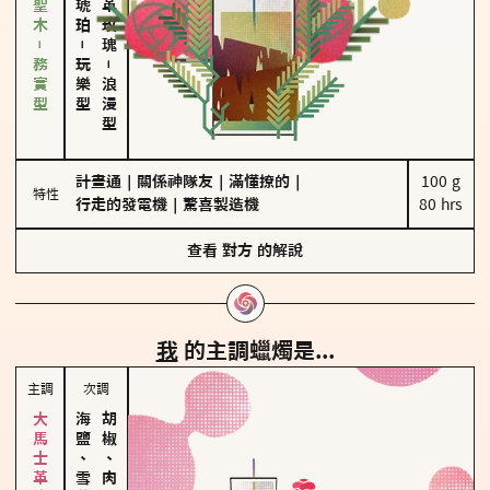
雪松、聖木－務實型
－
玩樂型
－
浪漫型
計畫通
｜
關係神隊友
｜
滿懂撩的
｜
100 g

特性
行走的發電機
｜
驚喜製造機
80 hrs
查看
對方
的解說
我
的主調蠟燭是...
主調
次調
海鹽、雪花
胡椒、肉桂