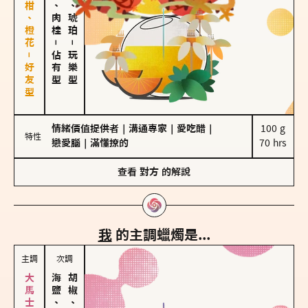
佛手柑、橙花－好友型
胡椒、肉桂
皮革、琥珀
－
－
佔有型
玩樂型
情緒價值提供者
｜
溝通專家
｜
愛吃醋
｜
100 g

特性
戀愛腦
｜
滿懂撩的
70 hrs
查看
對方
的解說
我
的主調蠟燭是...
主調
次調
海鹽、雪花
胡椒、肉桂