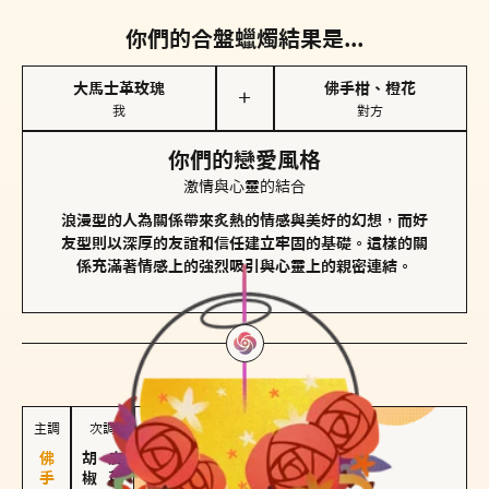
你們的合盤蠟燭結果是...
大馬士革玫瑰
佛手柑、橙花
＋
我
對方
你們的戀愛風格
激情與心靈的結合
浪漫型的人為關係帶來炙熱的情感與美好的幻想，而好
友型則以深厚的友誼和信任建立牢固的基礎。這樣的關
係充滿著情感上的強烈吸引與心靈上的親密連結。
對方
的主調蠟燭是...
主調
次調