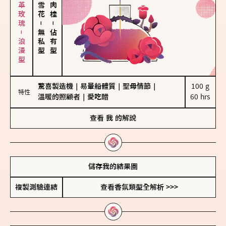
大馬士革玫瑰－浪漫型
－
－
無私型
佔有型
驚喜製造機
｜
易暈船體質
｜
聖母情節
｜
100 g

特性
溫暖的照顧者
｜
愛吃醋
60 hrs
查看
我
的解說
儲存我的結果圖
複製測驗連結
查看香氛類型全解析 >>>