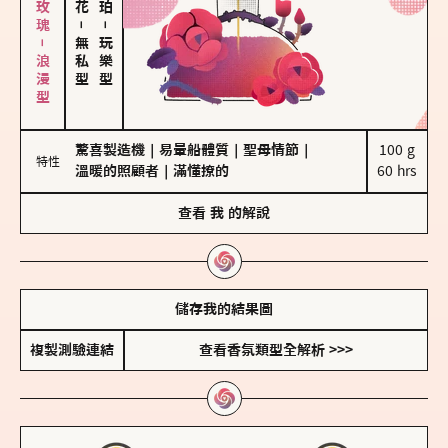
大馬士革玫瑰－浪漫型
－
－
無私型
玩樂型
驚喜製造機
｜
易暈船體質
｜
聖母情節
｜
100 g

特性
溫暖的照顧者
｜
滿懂撩的
60 hrs
查看
我
的解說
儲存我的結果圖
複製測驗連結
查看香氛類型全解析 >>>