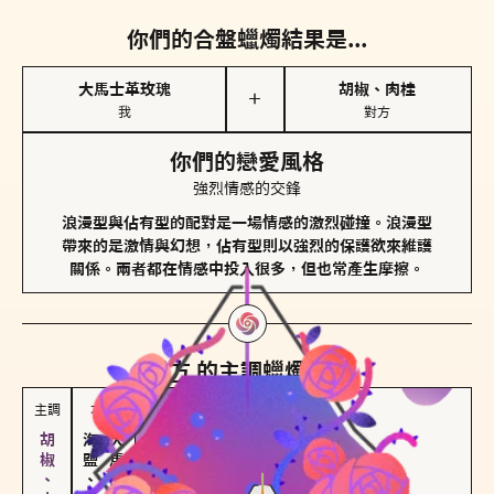
你們的合盤蠟燭結果是...
大馬士革玫瑰
胡椒、肉桂
＋
我
對方
你們的戀愛風格
強烈情感的交鋒
浪漫型與佔有型的配對是一場情感的激烈碰撞。浪漫型
帶來的是激情與幻想，佔有型則以強烈的保護欲來維護
關係。兩者都在情感中投入很多，但也常產生摩擦。
對方
的主調蠟燭是...
主調
次調
海鹽、雪花
大馬士革玫瑰