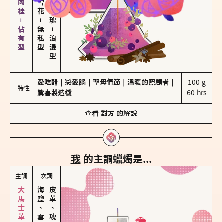
胡椒、肉桂－佔有型
－
無私型
－
浪漫型
愛吃醋
｜
戀愛腦
｜
聖母情節
｜
溫暖的照顧者
｜
100 g

特性
驚喜製造機
60 hrs
查看
對方
的解說
我
的主調蠟燭是...
主調
次調
海鹽、雪花
皮革、琥珀