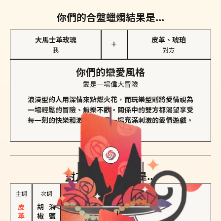
你們的合盤蠟燭結果是...
大馬士革玫瑰
皮革、琥珀
＋
我
對方
你們的戀愛風格
愛是一場偉大冒險
浪漫型的人用深情來點燃火花，而玩樂型則將愛情視為
一場輕鬆的冒險、無樂不歡。關係中的雙方都渴望享受
每一刻的快樂和激動，像是一場充滿刺激的愛情遊戲。
對方
的主調蠟燭是...
主調
次調