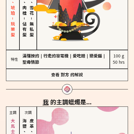
皮革、琥珀－玩樂型
胡椒、肉桂
海鹽、雪花
－
－
佔有型
無私型
滿懂撩的
｜
行走的發電機
｜
愛吃醋
｜
戀愛腦
｜
100 g

特性
聖母情節
50 hrs
查看
對方
的解說
我
的主調蠟燭是...
主調
次調
海鹽、雪花
皮革、琥珀