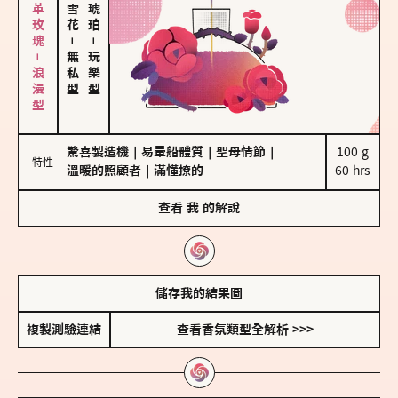
大馬士革玫瑰－浪漫型
－
－
無私型
玩樂型
驚喜製造機
｜
易暈船體質
｜
聖母情節
｜
100 g

特性
溫暖的照顧者
｜
滿懂撩的
60 hrs
查看
我
的解說
儲存我的結果圖
複製測驗連結
查看香氛類型全解析 >>>