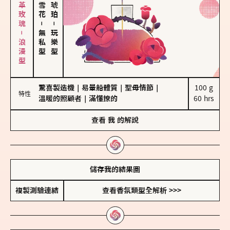
大馬士革玫瑰－浪漫型
－
－
無私型
玩樂型
驚喜製造機
｜
易暈船體質
｜
聖母情節
｜
100 g

特性
溫暖的照顧者
｜
滿懂撩的
60 hrs
查看
我
的解說
儲存我的結果圖
複製測驗連結
查看香氛類型全解析 >>>