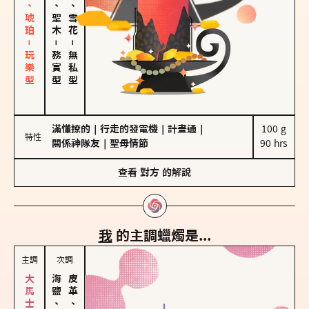
皮革、琥珀－玩樂型
雪松、聖木
海鹽、雪花
－
－
務實型
無私型
滿懂撩的
｜
行走的發電機
｜
計畫通
｜
100 g

特性
關係神隊友
｜
聖母情節
90 hrs
查看
對方
的解說
我
的主調蠟燭是...
主調
次調
海鹽、雪花
皮革、琥珀