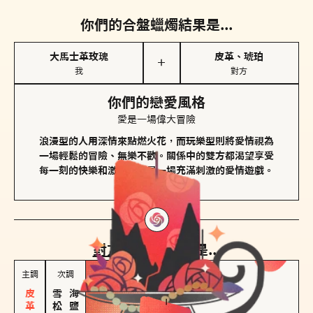
你們的合盤蠟燭結果是...
大馬士革玫瑰
皮革、琥珀
＋
我
對方
你們的戀愛風格
愛是一場偉大冒險
浪漫型的人用深情來點燃火花，而玩樂型則將愛情視為
一場輕鬆的冒險、無樂不歡。關係中的雙方都渴望享受
每一刻的快樂和激動，像是一場充滿刺激的愛情遊戲。
對方
的主調蠟燭是...
主調
次調