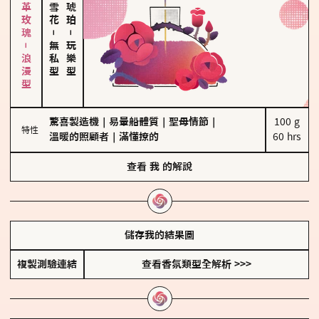
大馬士革玫瑰－浪漫型
－
－
無私型
玩樂型
驚喜製造機
｜
易暈船體質
｜
聖母情節
｜
100 g

特性
溫暖的照顧者
｜
滿懂撩的
60 hrs
查看
我
的解說
儲存我的結果圖
複製測驗連結
查看香氛類型全解析 >>>