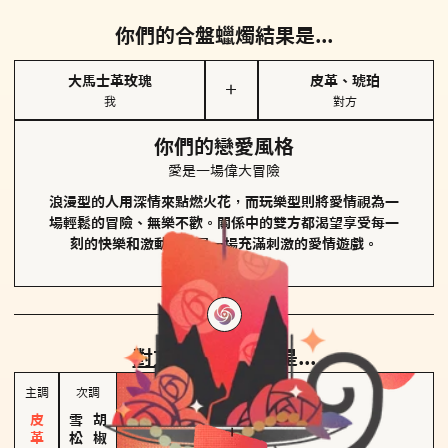
你們的合盤蠟燭結果是...
大馬士革玫瑰
皮革、琥珀
＋
我
對方
你們的戀愛風格
愛是一場偉大冒險
浪漫型的人用深情來點燃火花，而玩樂型則將愛情視為一
場輕鬆的冒險、無樂不歡。關係中的雙方都渴望享受每一
刻的快樂和激動，像是一場充滿刺激的愛情遊戲。
對方
的主調蠟燭是...
主調
次調