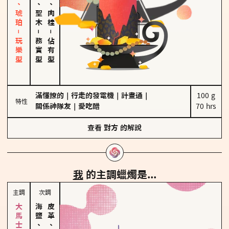
皮革、琥珀－玩樂型
雪松、聖木
胡椒、肉桂
－
－
務實型
佔有型
滿懂撩的
｜
行走的發電機
｜
計畫通
｜
100 g

特性
關係神隊友
｜
愛吃醋
70 hrs
查看
對方
的解說
我
的主調蠟燭是...
主調
次調
海鹽、雪花
皮革、琥珀