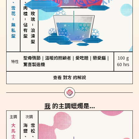
海鹽、雪花－無私型
胡椒、肉桂
大馬士革玫瑰
－
佔有型
－
浪漫型
聖母情節
｜
溫暖的照顧者
｜
愛吃醋
｜
戀愛腦
｜
100 g

特性
驚喜製造機
60 hrs
查看
對方
的解說
我
的主調蠟燭是...
主調
次調
海鹽、雪花
雪松、聖木