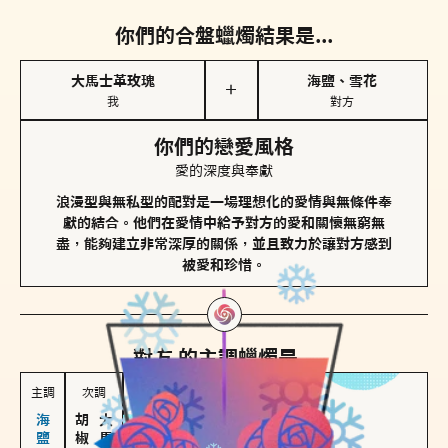
你們的合盤蠟燭結果是...
大馬士革玫瑰
海鹽、雪花
＋
我
對方
你們的戀愛風格
愛的深度與奉獻
浪漫型與無私型的配對是一場理想化的愛情與無條件奉
獻的結合。他們在愛情中給予對方的愛和關懷無窮無
盡，能夠建立非常深厚的關係，並且致力於讓對方感到
被愛和珍惜。
對方
的主調蠟燭是...
主調
次調