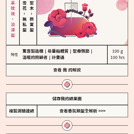
大馬士革玫瑰－浪漫型
－
－
無私型
務實型
驚喜製造機
｜
易暈船體質
｜
聖母情節
｜
100 g

特性
溫暖的照顧者
｜
計畫通
100 hrs
查看
我
的解說
儲存我的結果圖
複製測驗連結
查看香氛類型全解析 >>>