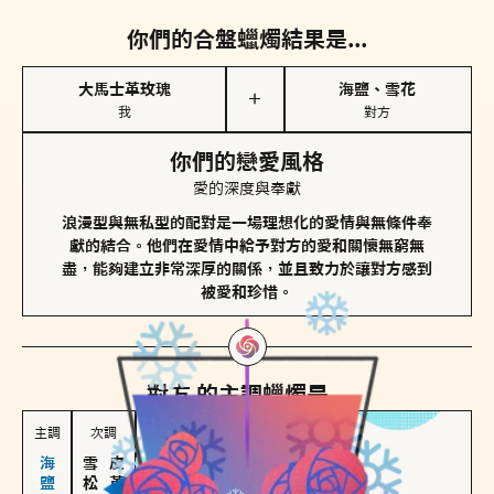
你們的合盤蠟燭結果是...
大馬士革玫瑰
海鹽、雪花
＋
我
對方
你們的戀愛風格
愛的深度與奉獻
浪漫型與無私型的配對是一場理想化的愛情與無條件奉
獻的結合。他們在愛情中給予對方的愛和關懷無窮無
盡，能夠建立非常深厚的關係，並且致力於讓對方感到
被愛和珍惜。
對方
的主調蠟燭是...
主調
次調