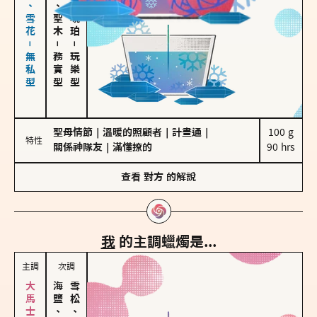
海鹽、雪花－無私型
雪松、聖木
皮革、琥珀
－
－
務實型
玩樂型
聖母情節
｜
溫暖的照顧者
｜
計畫通
｜
100 g

特性
關係神隊友
｜
滿懂撩的
90 hrs
查看
對方
的解說
我
的主調蠟燭是...
主調
次調
海鹽、雪花
雪松、聖木