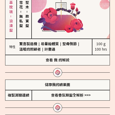
大馬士革玫瑰－浪漫型
－
－
無私型
務實型
驚喜製造機
｜
易暈船體質
｜
聖母情節
｜
100 g

特性
溫暖的照顧者
｜
計畫通
100 hrs
查看
我
的解說
儲存我的結果圖
複製測驗連結
查看香氛類型全解析 >>>