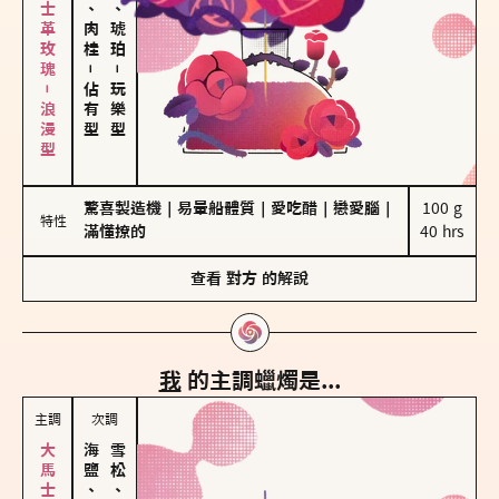
大馬士革玫瑰－浪漫型
胡椒、肉桂
皮革、琥珀
－
－
佔有型
玩樂型
驚喜製造機
｜
易暈船體質
｜
愛吃醋
｜
戀愛腦
｜
100 g

特性
滿懂撩的
40 hrs
查看
對方
的解說
我
的主調蠟燭是...
主調
次調
海鹽、雪花
雪松、聖木