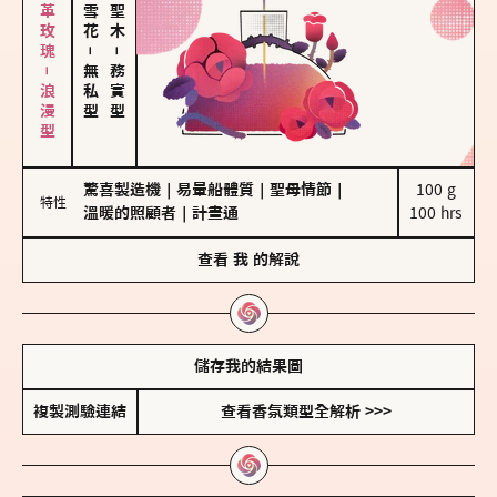
大馬士革玫瑰－浪漫型
－
－
無私型
務實型
驚喜製造機
｜
易暈船體質
｜
聖母情節
｜
100 g

特性
溫暖的照顧者
｜
計畫通
100 hrs
查看
我
的解說
儲存我的結果圖
複製測驗連結
查看香氛類型全解析 >>>