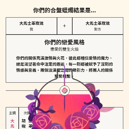
你們的合盤蠟燭結果是...
大馬士革玫瑰
大馬士革玫瑰
＋
我
對方
你們的戀愛風格
戀愛的雙生火焰
你們的關係充滿激情與火花，彼此都相信愛情的魔力，
總是渴望著命中注定的邂逅，每一刻都被賦予了深刻的
情感與意義。兩個浪漫型之間的吸引力，將兩人的關係
緊緊相繫。
對方
的主調蠟燭是...
主調
次調