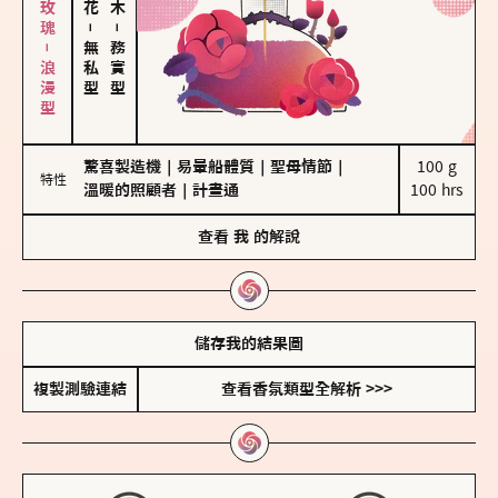
大馬士革玫瑰－浪漫型
－
－
無私型
務實型
驚喜製造機
｜
易暈船體質
｜
聖母情節
｜
100 g

特性
溫暖的照顧者
｜
計畫通
100 hrs
查看
我
的解說
儲存我的結果圖
複製測驗連結
查看香氛類型全解析 >>>