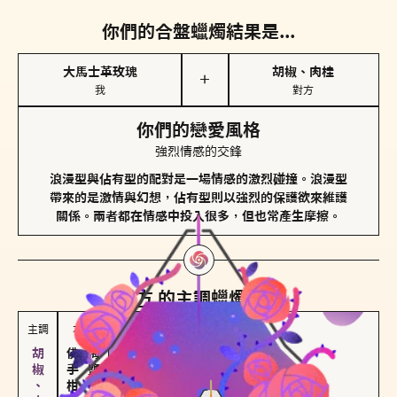
你們的合盤蠟燭結果是...
大馬士革玫瑰
胡椒、肉桂
＋
我
對方
你們的戀愛風格
強烈情感的交鋒
浪漫型與佔有型的配對是一場情感的激烈碰撞。浪漫型
帶來的是激情與幻想，佔有型則以強烈的保護欲來維護
關係。兩者都在情感中投入很多，但也常產生摩擦。
對方
的主調蠟燭是...
主調
次調
佛手柑、橙花
海鹽、雪花