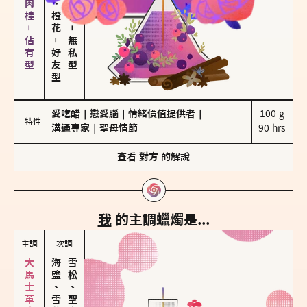
胡椒、肉桂－佔有型
－
－
無私型
好友型
愛吃醋
｜
戀愛腦
｜
情緒價值提供者
｜
100 g

特性
溝通專家
｜
聖母情節
90 hrs
查看
對方
的解說
我
的主調蠟燭是...
主調
次調
海鹽、雪花
雪松、聖木