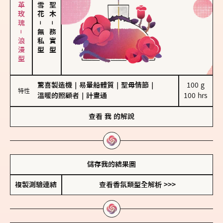
大馬士革玫瑰－浪漫型
－
－
無私型
務實型
驚喜製造機
｜
易暈船體質
｜
聖母情節
｜
100 g

特性
溫暖的照顧者
｜
計畫通
100 hrs
查看
我
的解說
儲存我的結果圖
複製測驗連結
查看香氛類型全解析 >>>