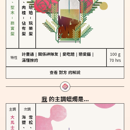
雪松、聖木－務實型
胡椒、肉桂
皮革、琥珀
－
－
佔有型
玩樂型
計畫通
｜
關係神隊友
｜
愛吃醋
｜
戀愛腦
｜
100 g

特性
滿懂撩的
70 hrs
查看
對方
的解說
我
的主調蠟燭是...
主調
次調
海鹽、雪花
雪松、聖木