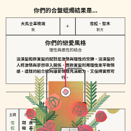
你們的合盤蠟燭結果是...
大馬士革玫瑰
雪松、聖木
＋
我
對方
你們的戀愛風格
理性與感性的結合
浪漫型和務實型的配對是激情與理性的交錯。浪漫型的
人將激情與夢想帶入關係，而務實型則用理性來平衡情
感。這樣的組合能夠讓愛情既充滿動力，又保持實際可
行。
對方
的主調蠟燭是...
主調
次調