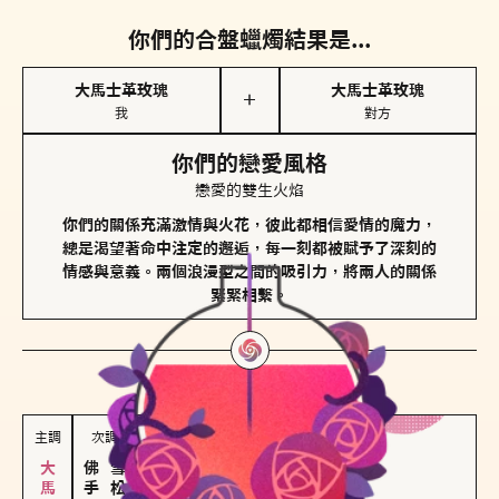
你們的合盤蠟燭結果是...
大馬士革玫瑰
大馬士革玫瑰
＋
我
對方
你們的戀愛風格
戀愛的雙生火焰
你們的關係充滿激情與火花，彼此都相信愛情的魔力，
總是渴望著命中注定的邂逅，每一刻都被賦予了深刻的
情感與意義。兩個浪漫型之間的吸引力，將兩人的關係
緊緊相繫。
對方
的主調蠟燭是...
主調
次調