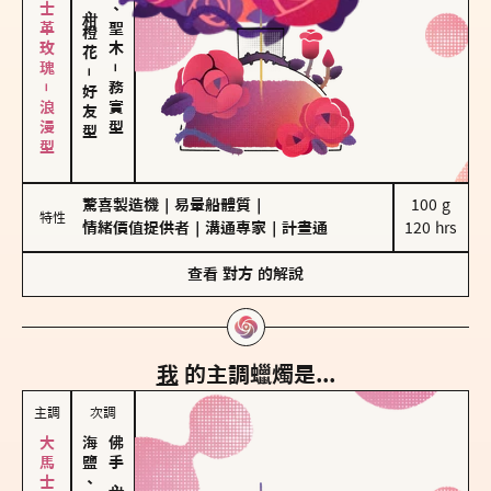
大馬士革玫瑰－浪漫型
佛手柑、橙花
雪松、聖木
－
－
務實型
好友型
驚喜製造機
｜
易暈船體質
｜
100 g

特性
情緒價值提供者
｜
溝通專家
｜
計畫通
120 hrs
查看
對方
的解說
我
的主調蠟燭是...
主調
次調
海鹽、雪花
佛手柑、橙花