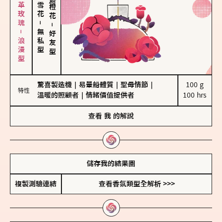
大馬士革玫瑰－浪漫型
－
－
無私型
好友型
驚喜製造機
｜
易暈船體質
｜
聖母情節
｜
100 g

特性
溫暖的照顧者
｜
情緒價值提供者
100 hrs
查看
我
的解說
儲存我的結果圖
複製測驗連結
查看香氛類型全解析 >>>