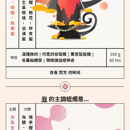
皮革、琥珀－玩樂型
大馬士革玫瑰
佛手柑、橙花
－
－
浪漫型
好友型
滿懂撩的
｜
行走的發電機
｜
驚喜製造機
｜
100 g

特性
易暈船體質
｜
情緒價值提供者
80 hrs
查看
對方
的解說
我
的主調蠟燭是...
主調
次調
海鹽、雪花