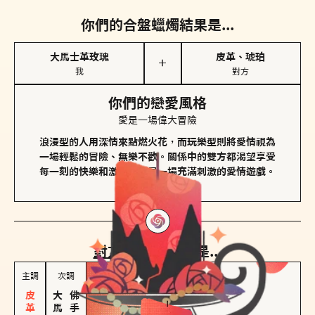
你們的合盤蠟燭結果是...
大馬士革玫瑰
皮革、琥珀
＋
我
對方
你們的戀愛風格
愛是一場偉大冒險
浪漫型的人用深情來點燃火花，而玩樂型則將愛情視為
一場輕鬆的冒險、無樂不歡。關係中的雙方都渴望享受
每一刻的快樂和激動，像是一場充滿刺激的愛情遊戲。
對方
的主調蠟燭是...
主調
次調