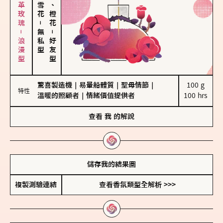
大馬士革玫瑰－浪漫型
佛手柑、橙花
－
無私型
－
好友型
驚喜製造機
｜
易暈船體質
｜
聖母情節
｜
100 g

特性
溫暖的照顧者
｜
情緒價值提供者
100 hrs
查看
我
的解說
儲存我的結果圖
複製測驗連結
查看香氛類型全解析 >>>