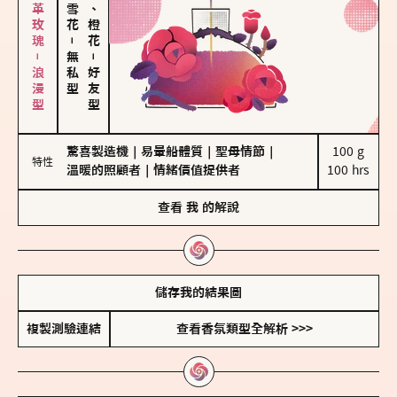
大馬士革玫瑰－浪漫型
佛手柑、橙花
－
無私型
－
好友型
驚喜製造機
｜
易暈船體質
｜
聖母情節
｜
100 g

特性
溫暖的照顧者
｜
情緒價值提供者
100 hrs
查看
我
的解說
儲存我的結果圖
複製測驗連結
查看香氛類型全解析 >>>