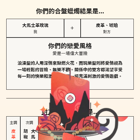
你們的合盤蠟燭結果是...
大馬士革玫瑰
皮革、琥珀
＋
我
對方
你們的戀愛風格
愛是一場偉大冒險
浪漫型的人用深情來點燃火花，而玩樂型則將愛情視為
一場輕鬆的冒險、無樂不歡。關係中的雙方都渴望享受
每一刻的快樂和激動，像是一場充滿刺激的愛情遊戲。
對方
的主調蠟燭是...
主調
次調