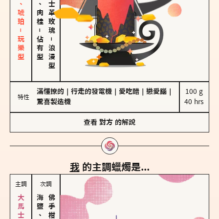
皮革、琥珀－玩樂型
胡椒、肉桂
大馬士革玫瑰
－
佔有型
－
浪漫型
滿懂撩的
｜
行走的發電機
｜
愛吃醋
｜
戀愛腦
｜
100 g

特性
驚喜製造機
40 hrs
查看
對方
的解說
我
的主調蠟燭是...
主調
次調
海鹽、雪花