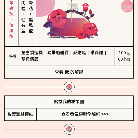
大馬士革玫瑰－浪漫型
－
－
佔有型
無私型
驚喜製造機
｜
易暈船體質
｜
愛吃醋
｜
戀愛腦
｜
100 g

特性
聖母情節
60 hrs
查看
我
的解說
儲存我的結果圖
複製測驗連結
查看香氛類型全解析 >>>