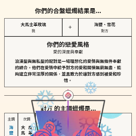
你們的合盤蠟燭結果是...
大馬士革玫瑰
海鹽、雪花
＋
我
對方
你們的戀愛風格
愛的深度與奉獻
浪漫型與無私型的配對是一場理想化的愛情與無條件奉獻
的結合。他們在愛情中給予對方的愛和關懷無窮無盡，能
夠建立非常深厚的關係，並且致力於讓對方感到被愛和珍
惜。
對方
的主調蠟燭是...
主調
次調