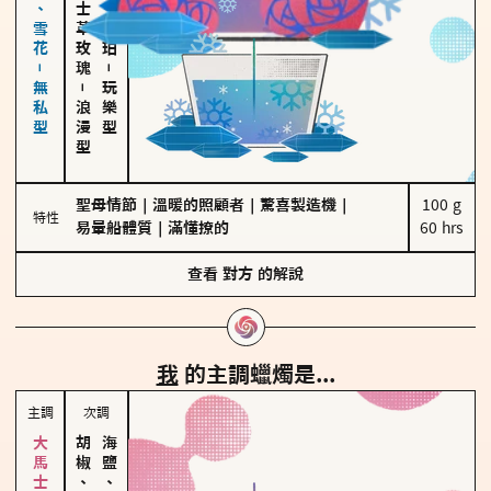
海鹽、雪花－無私型
大馬士革玫瑰
皮革、琥珀
－
－
玩樂型
浪漫型
聖母情節
｜
溫暖的照顧者
｜
驚喜製造機
｜
100 g

特性
易暈船體質
｜
滿懂撩的
60 hrs
查看
對方
的解說
我
的主調蠟燭是...
主調
次調
胡椒、肉桂
海鹽、雪花