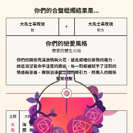
你們的合盤蠟燭結果是...
大馬士革玫瑰
大馬士革玫瑰
＋
我
對方
你們的戀愛風格
戀愛的雙生火焰
你們的關係充滿激情與火花，彼此都相信愛情的魔力，
總是渴望著命中注定的邂逅，每一刻都被賦予了深刻的
情感與意義。兩個浪漫型之間的吸引力，將兩人的關係
緊緊相繫。
對方
的主調蠟燭是...
主調
次調