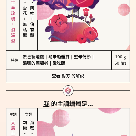
大馬士革玫瑰－浪漫型
海鹽、雪花
胡椒、肉桂
－
－
無私型
佔有型
驚喜製造機
｜
易暈船體質
｜
聖母情節
｜
100 g

特性
溫暖的照顧者
｜
愛吃醋
60 hrs
查看
對方
的解說
我
的主調蠟燭是...
主調
次調
胡椒、肉桂
海鹽、雪花