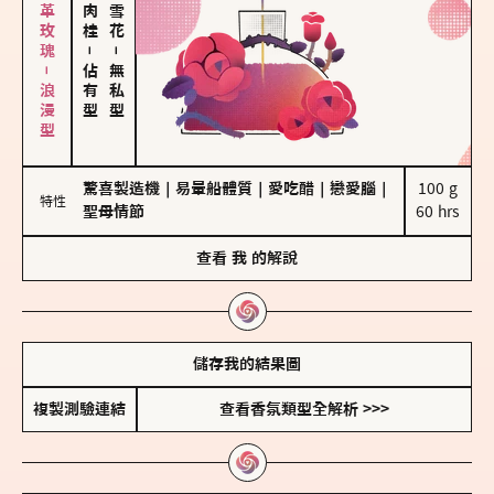
大馬士革玫瑰－浪漫型
－
－
佔有型
無私型
驚喜製造機
｜
易暈船體質
｜
愛吃醋
｜
戀愛腦
｜
100 g

特性
聖母情節
60 hrs
查看
我
的解說
儲存我的結果圖
複製測驗連結
查看香氛類型全解析 >>>