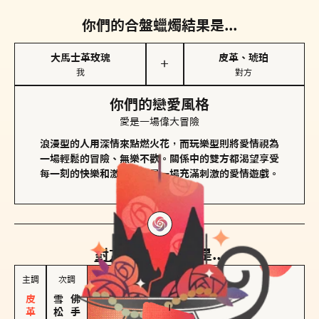
你們的合盤蠟燭結果是...
大馬士革玫瑰
皮革、琥珀
＋
我
對方
你們的戀愛風格
愛是一場偉大冒險
浪漫型的人用深情來點燃火花，而玩樂型則將愛情視為
一場輕鬆的冒險、無樂不歡。關係中的雙方都渴望享受
每一刻的快樂和激動，像是一場充滿刺激的愛情遊戲。
對方
的主調蠟燭是...
主調
次調