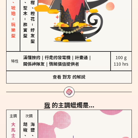
皮革、琥珀－玩樂型
雪松、聖木
佛手柑、橙花
－
務實型
－
好友型
滿懂撩的
｜
行走的發電機
｜
計畫通
｜
100 g

特性
關係神隊友
｜
情緒價值提供者
110 hrs
查看
對方
的解說
我
的主調蠟燭是...
主調
次調
胡椒、肉桂
海鹽、雪花