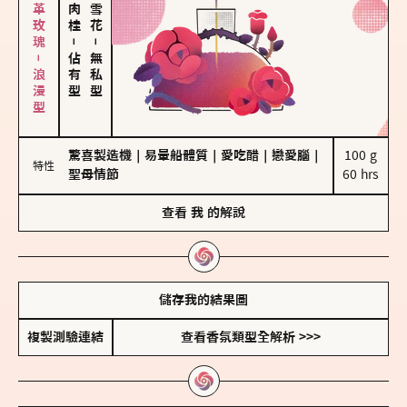
大馬士革玫瑰－浪漫型
－
－
佔有型
無私型
驚喜製造機
｜
易暈船體質
｜
愛吃醋
｜
戀愛腦
｜
100 g

特性
聖母情節
60 hrs
查看
我
的解說
儲存我的結果圖
複製測驗連結
查看香氛類型全解析 >>>