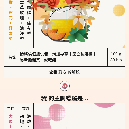
佛手柑、橙花－好友型
大馬士革玫瑰
胡椒、肉桂
－
－
佔有型
浪漫型
情緒價值提供者
｜
溝通專家
｜
驚喜製造機
｜
100 g

特性
易暈船體質
｜
愛吃醋
80 hrs
查看
對方
的解說
我
的主調蠟燭是...
主調
次調
胡椒、肉桂
海鹽、雪花