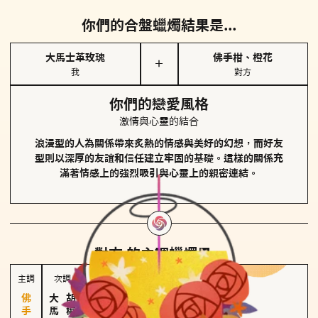
你們的合盤蠟燭結果是...
大馬士革玫瑰
佛手柑、橙花
＋
我
對方
你們的戀愛風格
激情與心靈的結合
浪漫型的人為關係帶來炙熱的情感與美好的幻想，而好友
型則以深厚的友誼和信任建立牢固的基礎。這樣的關係充
滿著情感上的強烈吸引與心靈上的親密連結。
對方
的主調蠟燭是...
主調
次調