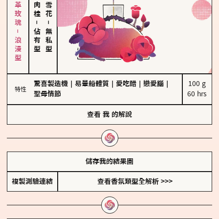
大馬士革玫瑰－浪漫型
－
－
佔有型
無私型
驚喜製造機
｜
易暈船體質
｜
愛吃醋
｜
戀愛腦
｜
100 g

特性
聖母情節
60 hrs
查看
我
的解說
儲存我的結果圖
複製測驗連結
查看香氛類型全解析 >>>